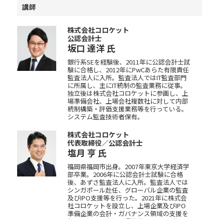
講師
株式会社コロケット
公認会計士
坂口 達洋
氏
銀行系SEを経験後、2011年に公認会計士試
験に合格し、2012年にPwCあらた有限責任
監査法人に入所。監査法人ではIT監査部門
に所属し、主にIT統制の監査業務に従事。
独立後は株式会社コロケットに参画し、上
場準備会社、上場会社複数社に対して内部
統制構築・評価支援業務等を行っている。
システム監査技術者保有。
株式会社コロケット
代表取締役／公認会計士
塩月 亨
氏
福岡県福岡市出身。2007年東京大学経済学
部卒業。2006年に公認会計士試験に合格
後、あずさ監査法人に入所。監査法人では
シンガポール赴任、グローバル企業の監査
及びIPO支援等を行った。2021年に株式会
社コロケットを設立し、上場企業及びIPO
準備企業の会計・ガバナンス領域の支援を