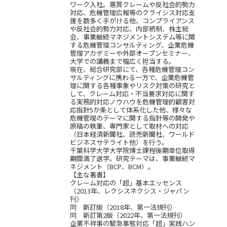
ワーク入社。悪質クレームや反社会的勢力
対応、危機管理広報等のクライシス対応支
援を数多く手がける他、コンプライアンス
や反社会的勢力対応、内部統制、株主総
会、事業継続マネジメントシステム等に関
する危機管理コンサルティング、企業危機
管理アカデミーや外部オープンセミナー、
大学での講義まで幅広く担当する。
現在、総合研究部にて、各種危機管理コン
サルティングに携わる一方で、企業危機管
理に関する各種事象やリスク対策の研究と
して、クレーム対応・不当要求対応に関す
る実務的対応ノウハウを危機管理的顧客対
応指針5か条として体系化した他、様々な
危機管理のテーマに関する指針等の開発や
原稿の執筆、専門家として取材への対応
（日本経済新聞社、読売新聞社、ワールド
ビジネスサテライト他）を行う。
千葉科学大学大学院博士課程後期単位取得
期間満了退学。研究テーマは、事業継続マ
ネジメント（BCP、BCM）。
【主な著書】
クレーム対応の「超」基本エッセンス
（2013年、レクシスネクシス・ジャパン
刊）
同 新訂版（2018年、第一法規刊）
同 新訂第2版（2022年、第一法規刊）
企業不祥事の緊急事態対応「超」実践ハン