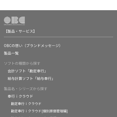
【製品・サービス】
OBCの想い（ブランドメッセージ）
製品一覧
ソフトの種類から探す
会計ソフト「勘定奉行」
給与計算ソフト「給与奉行」
製品名・シリーズから探す
奉行ｉクラウド
勘定奉行ｉクラウド
勘定奉行ｉクラウド[個別原価管理編]