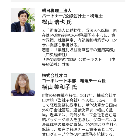
朝日税理士法人
パートナー/公認会計士・税理士
松山 浩也
氏
大手監査法人に勤務後、当法人へ転職。現
在はIPO準備会社の税務顧問を中心に、資
本政策、株価算定、内部統制構築等のコン
サル業務も手掛ける。
著書：「業種別収益認識基準の適用実務」
（中央経済社）
「IPO実務検定試験 -公式テキスト-」（中
央経済社）共著
株式会社オロ
コーポレート本部 経理チーム長
横山 美和子
氏
IT業の経理職を経て、2017年、株式会社オ
ロ宮崎（当社子会社）へ入社。以来、一貫
して経理業務に従事し、単体決算から国内
外の子会社管理、連結決算まで幅広く担
当。近年では、海外グループ会社を含む連
結パッケージ導入を主導し、グローバルな
決算体制の構築に貢献。2025年より当社へ
転籍し、現在は経理チーム責任者として、
オログループ全体の経理業務を統括する。