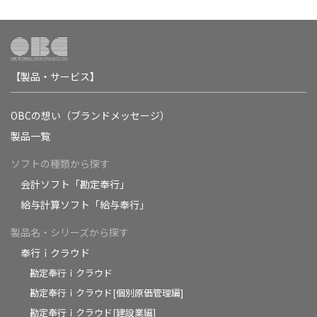
【製品・サービス】
OBCの想い（ブランドメッセージ）
製品一覧
ソフトの種類から探す
会計ソフト「勘定奉行」
給与計算ソフト「給与奉行」
製品名・シリーズから探す
奉行ｉクラウド
勘定奉行ｉクラウド
勘定奉行ｉクラウド[個別原価管理編]
勘定奉行ｉクラウド[建設業編]