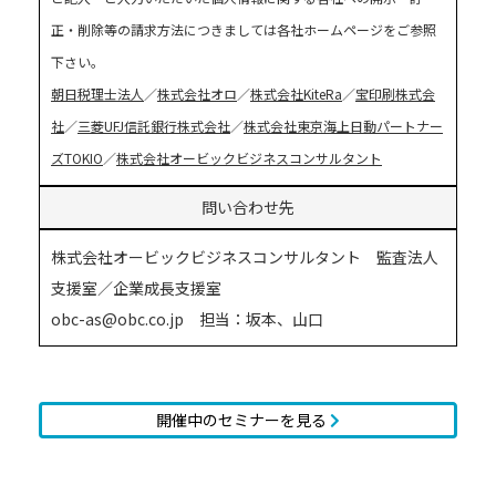
正・削除等の請求方法につきましては各社ホームページをご参照
下さい。
朝日税理士法人
／
株式会社オロ
／
株式会社KiteRa
／
宝印刷株式会
社
／
三菱UFJ信託銀行株式会社
／
株式会社東京海上日動パートナー
ズTOKIO
／
株式会社オービックビジネスコンサルタント
問い合わせ先
株式会社オービックビジネスコンサルタント 監査法人
支援室／企業成長支援室
obc-as@obc.co.jp 担当：坂本、山口
開催中のセミナーを見る