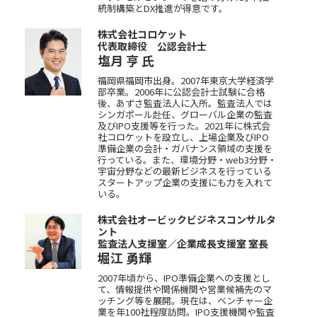
統制構築とDX推進が得意です。
株式会社コロケット
代表取締役 公認会計士
塩月 亨
氏
福岡県福岡市出身。2007年東京大学経済学
部卒業。2006年に公認会計士試験に合格
後、あずさ監査法人に入所。監査法人では
シンガポール赴任、グローバル企業の監査
及びIPO支援等を行った。2021年に株式会
社コロケットを設立し、上場企業及びIPO
準備企業の会計・ガバナンス領域の支援を
行っている。また、環境分野・web3分野・
宇宙分野などの最新ビジネスを行っている
スタートアップ企業の支援にも力を入れて
いる。
株式会社オービックビジネスコンサルタ
ント
監査法人支援室／企業成長支援室 室長
堀江 勇輝
2007年頃から、IPO準備企業への支援とし
て、情報提供や関係機関や営業候補先のマ
ッチング等を展開。現在は、ベンチャー企
業を年100社程度訪問。IPO支援機関や監査