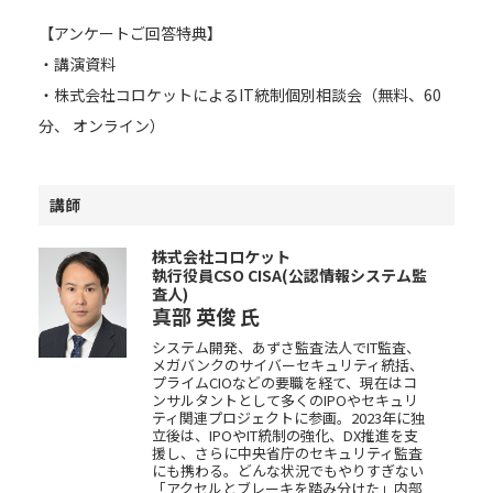
【アンケートご回答特典】
・講演資料
・株式会社コロケットによるIT統制個別相談会（無料、60
分、 オンライン）
講師
株式会社コロケット
執行役員CSO CISA(公認情報システム監
査人)
真部 英俊
氏
システム開発、あずさ監査法人でIT監査、
メガバンクのサイバーセキュリティ統括、
プライムCIOなどの要職を経て、現在はコ
ンサルタントとして多くのIPOやセキュリ
ティ関連プロジェクトに参画。2023年に独
立後は、IPOやIT統制の強化、DX推進を支
援し、さらに中央省庁のセキュリティ監査
にも携わる。どんな状況でもやりすぎない
「アクセルとブレーキを踏み分けた」内部