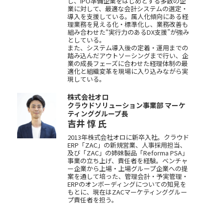
し、IPO準備企業をはじめとする多数の企
業に対して、最適な会計システムの選定・
導入を支援している。属人化傾向にある経
理業務を見える化・標準化し、業務改善も
組み合わせた“実行力のあるDX支援”が強み
としている。
また、システム導入後の定着・運用までの
踏み込んだアウトソーシングまで行い、企
業の成長フェーズに合わせた経理体制の最
適化と組織変革を現場に入り込みながら実
現している。
株式会社オロ
クラウドソリューション事業部 マーケ
ティンググループ長
吉井 惇
氏
2013年株式会社オロに新卒入社。クラウド
ERP「ZAC」の新規営業、人事採用担当、
及び「ZAC」の姉妹製品「Reforma PSA」
事業の立ち上げ、責任者を経験。ベンチャ
ー企業から上場・上場グループ企業への提
案を通して培った、管理会計・予実管理・
ERPのオンボーディングについての知見を
もとに、現在はZACマーケティンググルー
プ責任者を担う。