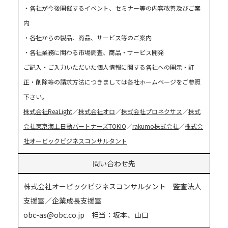
・各社が今後開催するイベント、セミナー等の内容改善及びご案
内
・各社からの製品、商品、サービス等のご案内
・各社業務に関わる市場調査、商品・サービス開発
ご記入・ご入力いただいた個人情報に関する各社への開示・訂
正・削除等の請求方法につきましては各社ホームページをご参照
下さい。
株式会社ReaLight
／
株式会社オロ
／
株式会社プロネクサス
／
株式
会社東京海上日動パートナーズTOKIO
／
rakumo株式会社
／
株式会
社オービックビジネスコンサルタント
問い合わせ先
株式会社オービックビジネスコンサルタント 監査法人
支援室／企業成長支援室
obc-as@obc.co.jp 担当：坂本、山口