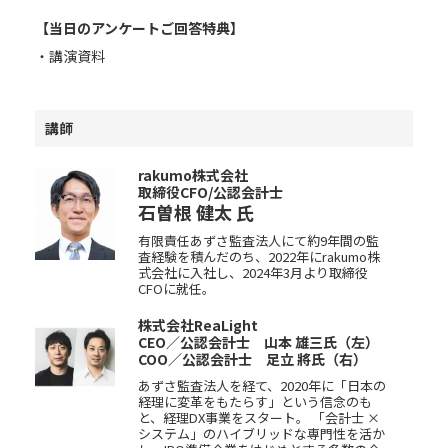
【当日のアンケートご回答特典】
・講演資料
講師
rakumo株式会社
取締役CFO/公認会計士
石曽根 健太
氏
有限責任あずさ監査法人にて約9年間の監
査経験を積んだのち、2022年にrakumo株
式会社に入社し、2024年3月より取締役
CFOに就任。
株式会社ReaLight
CEO／公認会計士 山本 雄三氏（左）
COO／公認会計士 足立 將氏（右）
あずさ監査法人を経て、2020年に「日本の
経理に変革をもたらす」という信念のも
と、経理DX事業をスタート。 「会計士 ×
システム」のハイブリッドな専門性を活か