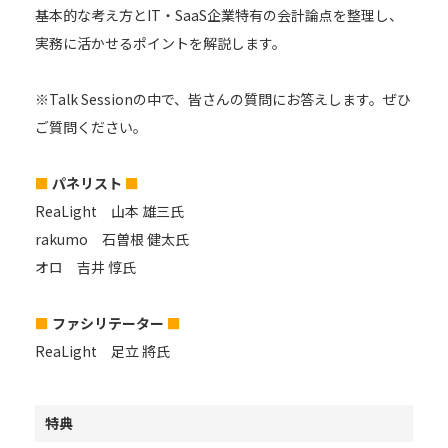
基本的な考え方とIT・SaaS企業特有の会計論点を整理し、
実務に活かせるポイントを解説します。
※Talk Sessionの中で、皆さんの質問にお答えします。ぜひ
ご質問ください。
■
パネリスト
■
ReaLight 山本 雄三氏
rakumo 石曽根 健太氏
オロ 吉井 惇氏
■
ファシリテーター
■
ReaLight 足立 將氏
特典