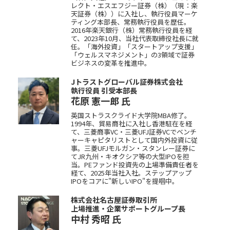
レクト・エスエフジー証券（株）（現：楽
天証券（株））に入社し、執行役員マーケ
ティング本部長、常務執行役員を歴任。
2016年楽天銀行（株）常務執行役員を経
て、2023年10月、当社代表取締役社長に就
任。「海外投資」「スタートアップ支援」
「ウェルスマネジメント」の3領域で証券
ビジネスの変革を推進中。
Jトラストグローバル証券株式会社
執行役員 引受本部長
花原 憲一郎
氏
英国ストラスクライド大学院MBA修了。
1994年、貿易商社に入社し香港駐在を経
て、三菱商事VC・三菱UFJ証券VCでベンチ
ャーキャピタリストとして国内外投資に従
事。三菱UFJモルガン・スタンレー証券に
てJR九州・キオクシア等の大型IPOを担
当。PEファンド投資先の上場準備責任者を
経て、2025年当社入社。ステップアップ
IPOをコアに"新しいIPO"を提唱中。
株式会社名古屋証券取引所
上場推進・企業サポートグループ長
中村 秀昭
氏