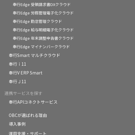
奉行Edge 受領請求書DXクラウド
奉行Edge 労務管理電子化クラウド
奉行Edge 勤怠管理クラウド
奉行Edge 給与明細電子化クラウド
奉行Edge 年末調整申告書クラウド
奉行Edge マイナンバークラウド
奉行Smart マルチクラウド
奉行ｉ11
奉行V ERP Smart
奉行Ｊ11
連携サービスを探す
奉行APIコネクトサービス
OBCが選ばれる理由
導入事例
運用支援・サポート