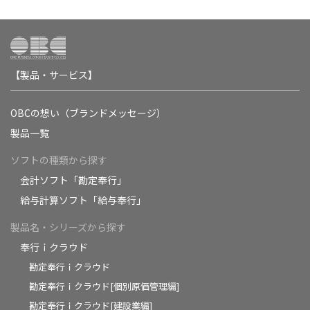
【製品・サービス】
OBCの想い（ブランドメッセージ）
製品一覧
ソフトの種類から探す
会計ソフト「勘定奉行」
給与計算ソフト「給与奉行」
製品名・シリーズから探す
奉行ｉクラウド
勘定奉行ｉクラウド
勘定奉行ｉクラウド[個別原価管理編]
勘定奉行ｉクラウド[建設業編]