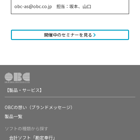
obc-as@obc.co.jp 担当：坂本、山口
開催中のセミナーを見る
【製品・サービス】
OBCの想い（ブランドメッセージ）
製品一覧
ソフトの種類から探す
会計ソフト「勘定奉行」