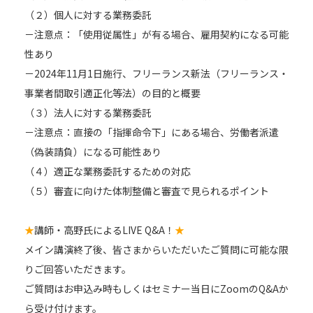
（２）個人に対する業務委託
－注意点：「使用従属性」が有る場合、雇用契約になる可能
性あり
－2024年11月1日施行、フリーランス新法（フリーランス・
事業者間取引適正化等法）の目的と概要
（３）法人に対する業務委託
－注意点：直接の「指揮命令下」にある場合、労働者派遣
（偽装請負）になる可能性あり
（４）適正な業務委託するための対応
（５）審査に向けた体制整備と審査で見られるポイント
★
講師・高野氏によるLIVE Q&A！
★
メイン講演終了後、皆さまからいただいたご質問に可能な限
りご回答いただきます。
ご質問はお申込み時もしくはセミナー当日にZoomのQ&Aか
ら受け付けます。