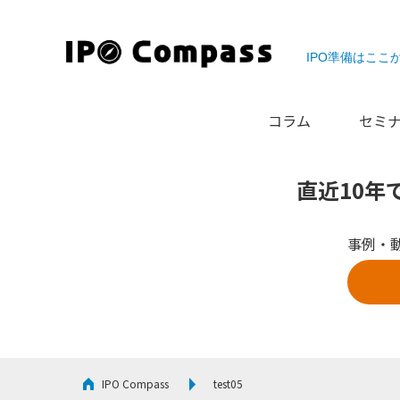
IPO準備はここ
コラム
セミ
直近10年
事例・
IPO Compass
test05