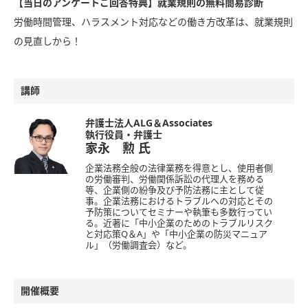
【当日のアンケートご回答特典】就業規則の無料簡易診断
労働時間管理、ハラスメント対応などの働き方改革は、就業規則
の見直しから！
講師
弁護士法人ALG＆Associates
執行役員・弁護士
家永 勲
氏
企業法務全般の法律業務を得意とし、使用者側
の労働審判、労働関係訴訟の代理人を務める
等、企業側の紛争及び予防法務に主として従
事。企業法務におけるトラブルへの対応とその
予防策についてセミナーや執筆も多数行ってい
る。近著に「中小企業のためのトラブルリスク
と対応策Q＆A」や「中小企業の防災マニュア
ル」（労働調査会）など。
開催概要