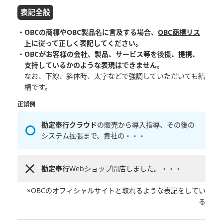
表記全般
・OBCの商標やOBC製品名に言及する場合、
OBC商標リス
ト
に従って正しく表記してください。
・OBCがお客様の会社、製品、サービス等を後援、提携、
支持しているかのような表現はできません。
なお、下線、斜体時、太字などで強調していただいても結
構です。
正誤例
勘定奉行クラウド
の販売から導入指導、その後の
システム拡張まで、貴社の・・・
勘定奉行
Webショップ開店しました。・・・
×OBCのオフィシャルサイトと取れるような表記をしてい
る