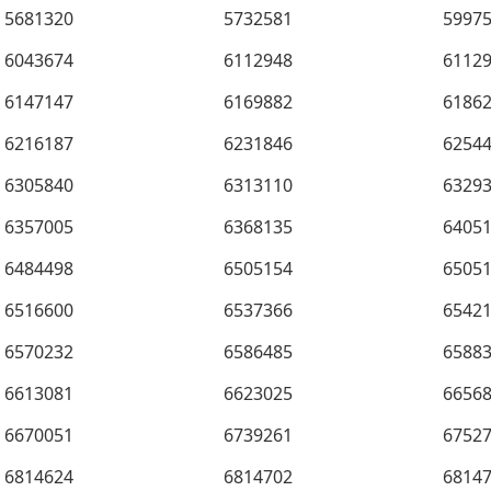
5681320
5732581
5997
6043674
6112948
6112
6147147
6169882
6186
6216187
6231846
6254
6305840
6313110
6329
6357005
6368135
6405
6484498
6505154
6505
6516600
6537366
6542
6570232
6586485
6588
6613081
6623025
6656
6670051
6739261
6752
6814624
6814702
6814