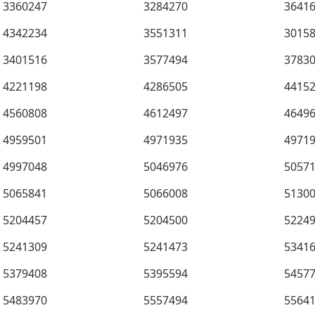
3360247
3284270
3641
4342234
3551311
3015
3401516
3577494
3783
4221198
4286505
4415
4560808
4612497
4649
4959501
4971935
4971
4997048
5046976
5057
5065841
5066008
5130
5204457
5204500
5224
5241309
5241473
5341
5379408
5395594
5457
5483970
5557494
5564