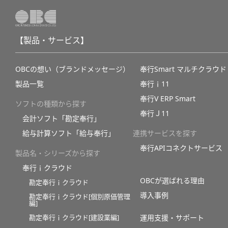
【製品・サービス】
OBCの想い（ブランドメッセージ）
奉行Smart マルチクラウド
製品一覧
奉行ｉ11
奉行V ERP Smart
ソフトの種類から探す
奉行Ｊ11
会計ソフト「勘定奉行」
給与計算ソフト「給与奉行」
連携サービスを探す
奉行APIコネクトサービス
製品名・シリーズから探す
奉行ｉクラウド
OBCが選ばれる理由
勘定奉行ｉクラウド
導入事例
勘定奉行ｉクラウド[個別原価管理
編]
勘定奉行ｉクラウド[建設業編]
運用支援・サポート