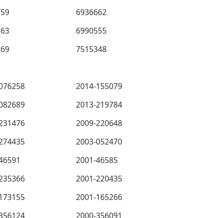
759
6936662
763
6990555
269
7515348
076258
2014-155079
082689
2013-219784
231476
2009-220648
274435
2003-052470
46591
2001-46585
235366
2001-220435
173155
2001-165266
356124
2000-356091