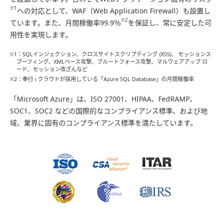
※1
への対応として、WAF（Web Application Firewall）も設置し
※2
ています。また、月間稼働率99.9％
を保証し、常に安定した可
用性を実現します。
※1：SQLインジェクション、クロスサイトスクリプティング (XSS)、 セッションス
プーフィング、XMLベース攻撃、ブルートフォース攻撃、マルウェアアップ ロ
ード、セッション改ざんなど
※2：奉行 i クラウドが採用している「Azure SQL Database」の月間稼働率
「Microsoft Azure」は、ISO 27001、HIPAA、FedRAMP、
SOC1、SOC2 などの国際的なコンプライアンス標準、および地
域、業界に固有のコンプライアンス標準を満たしています。