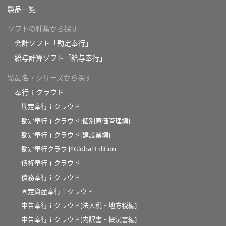
製品一覧
ソフトの種類から探す
会計ソフト「勘定奉行」
給与計算ソフト「給与奉行」
製品名・シリーズから探す
奉行ｉクラウド
勘定奉行ｉクラウド
勘定奉行ｉクラウド[個別原価管理編]
勘定奉行ｉクラウド[建設業編]
勘定奉行クラウドGlobal Edition
債権奉行ｉクラウド
債務奉行ｉクラウド
固定資産奉行ｉクラウド
申告奉行ｉクラウド[法人税・地方税編]
申告奉行ｉクラウド[内訳書・概況書編]