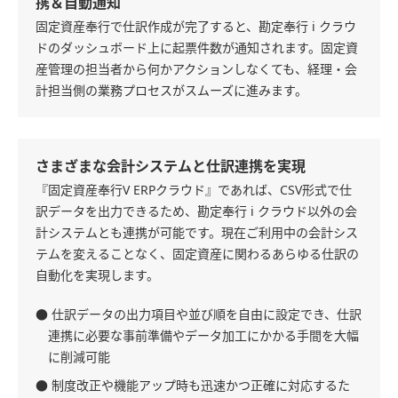
携＆自動通知
固定資産奉行で仕訳作成が完了すると、勘定奉行 i クラウ
ドのダッシュボード上に起票件数が通知されます。固定資
産管理の担当者から何かアクションしなくても、経理・会
計担当側の業務プロセスがスムーズに進みます。
さまざまな会計システムと仕訳連携を実現
『固定資産奉行V ERPクラウド』であれば、CSV形式で仕
訳データを出力できるため、勘定奉行 i クラウド以外の会
計システムとも連携が可能です。現在ご利用中の会計シス
テムを変えることなく、固定資産に関わるあらゆる仕訳の
自動化を実現します。
● 仕訳データの出力項目や並び順を自由に設定でき、仕訳
連携に必要な事前準備やデータ加工にかかる手間を大幅
に削減可能
● 制度改正や機能アップ時も迅速かつ正確に対応するた