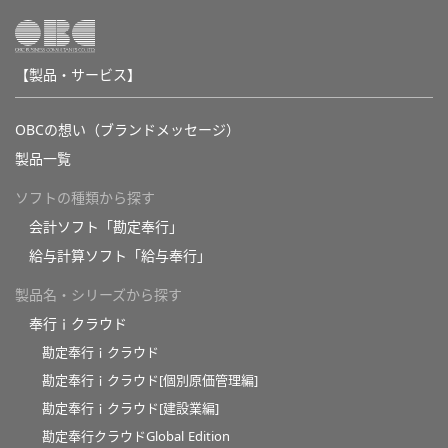
【製品・サービス】
OBCの想い（ブランドメッセージ）
製品一覧
ソフトの種類から探す
会計ソフト「勘定奉行」
給与計算ソフト「給与奉行」
製品名・シリーズから探す
奉行ｉクラウド
勘定奉行ｉクラウド
勘定奉行ｉクラウド[個別原価管理編]
勘定奉行ｉクラウド[建設業編]
勘定奉行クラウドGlobal Edition