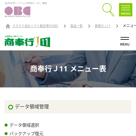
販売管理システムの商奉行Ｊ11｜機能
メニュ
クラウド会計ソフト勘定奉行OBC
製品一覧
商奉行Ｊ11
商奉行Ｊ11 メニュー表
データ領域管理
データ領域選択
バックアップ復元