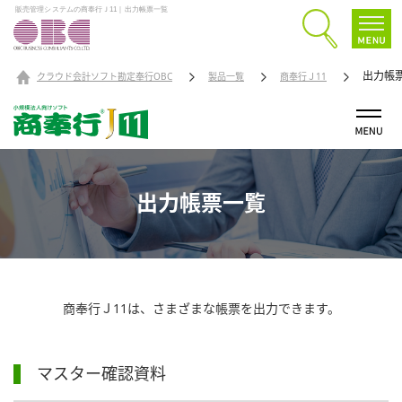
販売管理システムの商奉行Ｊ11｜出力帳票一覧
出力帳
クラウド会計ソフト勘定奉行OBC
製品一覧
商奉行Ｊ11
出力帳票一覧
商奉行Ｊ11は、さまざまな帳票を出力できます。
マスター確認資料