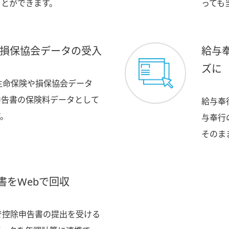
ことができます。
っても
タ・損保協会データの受入
給与
ズに
体生命保険や損保協会データ
申告書の保険料データとして
給与奉
す。
与奉行
そのま
書をWebで回収
で控除申告書の提出を受ける