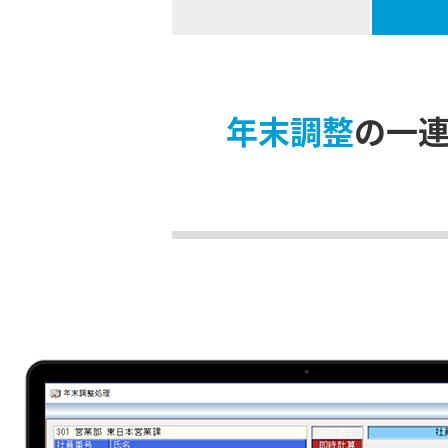
年末調整
の一