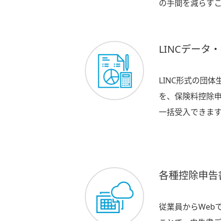
の手間を減らす
LINCデー
LINC形式の団
を、保険料控除
一括受入できま
各種控除申告
従業員からWeb