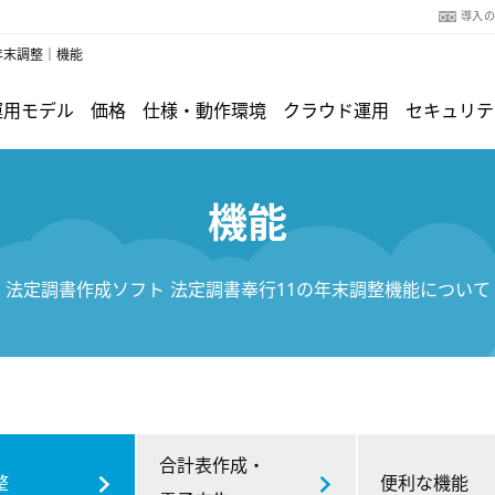
導入
年末調整｜機能
運用モデル
価格
仕様・動作環境
クラウド運用
セキュリテ
機能
法定調書作成ソフト 法定調書奉行11の年末調整機能について
合計表作成・
整
便利な機能