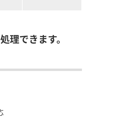
に
処理できます。
応