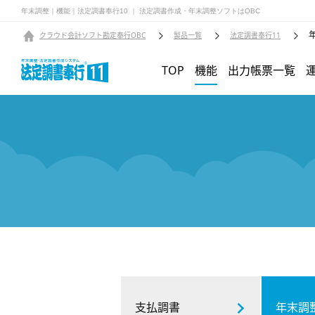
年末調整｜機能｜法定調書奉行10 ｜ 法定調書作成・年末調整ソフトはOBC
クラウド会計ソフト勘定奉行OBC
製品一覧
法定調書奉行11
TOP
機能
出力帳票一覧
支払調書
年末調