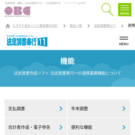
連携業務｜機能｜法定調書奉行10 ｜ 法定調書作成・ソフトソフトはOBC
連携
クラウド会計ソフト勘定奉行OBC
製品一覧
法定調書奉行11
機能
法定調書作成ソフト 法定調書奉行11の連携業務機能について
支払調書
年末調整
合計表作成・
電子申告
便利な機能