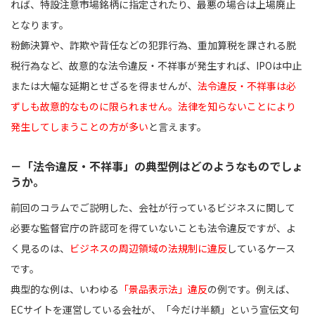
れば、特設注意市場銘柄に指定されたり、最悪の場合は上場廃止
となります。
粉飾決算や、詐欺や背任などの犯罪行為、重加算税を課される脱
税行為など、故意的な法令違反・不祥事が発生すれば、IPOは中止
または大幅な延期とせざるを得ませんが、
法令違反・不祥事は必
ずしも故意的なものに限られません。法律を知らないことにより
発生してしまうことの方が多い
と言えます。
－「法令違反・不祥事」の典型例はどのようなものでしょ
うか。
前回のコラムでご説明した、会社が行っているビジネスに関して
必要な監督官庁の許認可を得ていないことも法令違反ですが、よ
く見るのは、
ビジネスの周辺領域の法規制に違反
しているケース
です。
典型的な例は、いわゆる
「景品表示法」違反
の例です。例えば、
ECサイトを運営している会社が、「今だけ半額」という宣伝文句