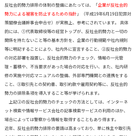
反社会的勢力排除の体制の整備にあたっては、「
企業が反社会的
勢力による被害を防止するための指針
」（平成19年6月19日犯罪対
策閣僚会議幹事会申合せ）が実務上、参考にされています。 具体
的には、①代表取締役等の経営トップが、反社会的勢力と一切の
関係を持たないこと等の基本方針を、企業の行動規範や社内規則
等に明記することにより、社内外に宣言すること、②反社会的勢力
の対応部署を設置し、反社会的勢力のチェック、情報の一元管
理・蓄積や、不当要求があった場合の対応を行い、また、社内研
修の実施や対応マニュアルの整備、外部専門機関との連携をする
こと、③取引先との契約書、取引約款や雇用契約等に、反社会的
勢力の排除条項を導入すること等が挙げられます。
上記②の反社会的勢力のチェックの方法としては、インターネ
ット検索や情報サービス会社の記事検索サービスの利用のほか、
場合によっては警察から情報を取得することもあり得ます。
近年、反社会的勢力排除の要請は高まっており、単に株主や取引先