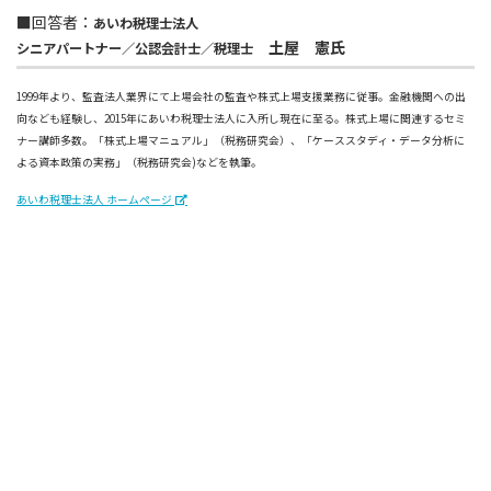
■回答者：
あいわ税理士法人
土屋 憲氏
シニアパートナー／公認会計士／税理士
1999年より、監査法人業界にて上場会社の監査や株式上場支援業務に従事。金融機関への出
向なども経験し、2015年にあいわ税理士法人に入所し現在に至る。株式上場に関連するセミ
ナー講師多数。「株式上場マニュアル」（税務研究会）、「ケーススタディ・データ分析に
よる資本政策の実務」（税務研究会)などを執筆。
あいわ税理士法人 ホームページ