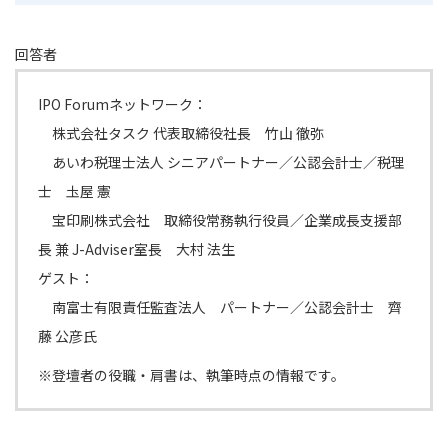
回答者
IPO Forumネットワーク：
株式会社タスク 代表取締役社長 竹山 徹弥
あいわ税理士法人 シニアパートナー／公認会計士／税理
士 圡屋 憲
宝印刷株式会社 取締役常務執行役員／企業成長支援部
長 兼 J-Adviser室長 大村 法生
ゲスト：
南富士有限責任監査法人 パートナー／公認会計士 齊
藤 公彦氏
※登壇者の役職・肩書は、執筆時点の情報です。