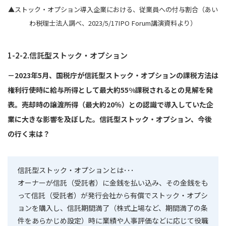
▲ストック・オプション導入企業における、従業員への付与割合（あい
わ税理士法人調べ、2023/5/17IPO Forum講演資料より）
1-2-2.信託型ストック・オプション
－2023年5月、国税庁が信託型ストック・オプションの課税方法は
権利行使時に給与所得として最大約55%課税されるとの見解を発
表。売却時の譲渡所得（最大約20％）との認識で導入していた企
業に大きな影響を及ぼした。信託型ストック・オプション、今後
の行く末は？
信託型ストック・オプションとは･･･
オーナーが信託（受託者）に金銭を払い込み、その金銭をも
って信託（受託者）が発行会社から有償でストック・オプシ
ョンを購入し、信託期間満了（株式上場など、期間満了の条
件をあらかじめ設定）時に業績や人事評価などに応じて役職