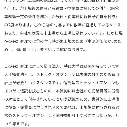
イミングが①上場前の信託に対しての付与（図③新株予約権の発
行）と、②上場後の信託から役員・従業員に対しての付与（図④
業績等一定の条件を満たした役員・従業員に新株予約権を付与）
の2度あります。①から②の付与までに数年が経過しているケース
もあり、会社の状況も未上場から上場に変わっています。しかし現
在の会計処理では①の付与時が未上場のため（本源的価値が0のた
め）、費用計上は不要という見解になります。
この会計処理に対して監査法人、特に大手は疑問を持っています。
大手監査法人は、ストック・オプションは労働の対価のため費用
計上が必要というスタンスです。信託型ストック・オプションも
あいだに信託を挟むものの、本質的には会社から従業員等に労働
の対価として付与されているという認識のため、実質的に上場後
に役員・従業員に付与されるのであれば、上場後に付与される通
常のストック・オプションと同様費用計上すべきではないか、と
いう考えです。