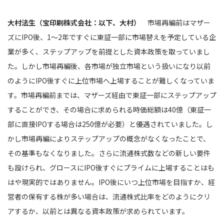
大村法生（宝印刷株式会社：以下、大村）
市場再編前はマザー
ズにIPO後、1～2年ですぐに東証一部に市場替えを予定している企
業が多く、ステップアップを前提とした資本政策を取っていまし
た。しかし市場再編後、各市場が独立市場という扱いになり以前
のようにIPO後すぐに上位市場へ上場することが難しくなっていま
す。市場再編前までは、マザーズ経由で東証一部にステップアップ
することができ、その場合に求められる時価総額は40億（東証一
部に直接IPOする場合は250億が必要）と優遇されていました。し
かし市場再編によりステップアップの概念がなくなったことで、
その基準もなくなりました。さらに流通株式数などの新しい要件
も設けられ、グロースにIPO後すぐにプライムに上場することはも
はや現実的ではありません。IPO後にいつ上位市場を目指すか、経
営者の保有する株が多い場合は、流通株式比率をどのようにクリ
アするか、以前とは異なる資本政策が求められています。