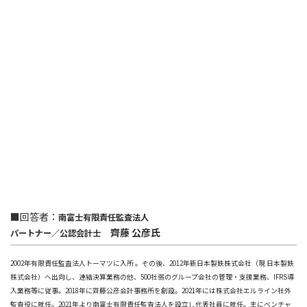
■回答者：
南富士有限責任監査法人
齊藤 公彦氏
パートナー／公認会計士
2002年有限責任監査法人トーマツに入所 。その後、2012年新日本製鉄株式会社（現 日本製鉄
株式会社）へ出向し、連結決算業務の他、500社弱のグループ会社の管理・支援業務、IFRS導
入業務等に従事。2018年に齊藤公彦会計事務所を創設。2021年には株式会社エルライン社外
監査役に就任。2021年より南富士有限責任監査法人を設立し代表社員に就任。主にベンチャ