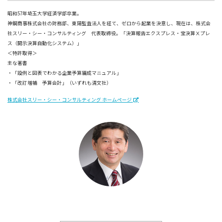
昭和57年埼玉大学経済学部卒業。
神鋼商事株式会社の財務部、東陽監査法人を経て、ゼロから起業を決意し、現在は、株式会
社スリー・シー・コンサルティング 代表取締役。「決算報告エクスプレス・宝決算Ⅹプレ
ス（開示決算自動化システム）」
＜特許取得＞
主な著書
・「設例と図表でわかる企業予算編成マニュアル」
・「改訂増補 予算会計」（いずれも清文社）
株式会社スリー・シー・コンサルティング ホームページ