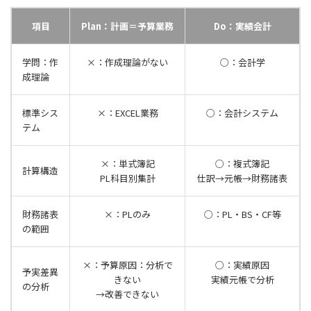
項目
Plan：計画＝予算業務
Do：実績会計
学問：作
×：作成理論がない
○：会計学
成理論
標準シス
×：EXCEL業務
○：会計システム
テム
×：単式簿記
○：複式簿記
計算構造
PL科目別集計
仕訳→元帳→財務諸表
財務諸表
×：PLのみ
○：PL・BS・CF等
の範囲
×：予算原因：分析で
○：実績原因
予実差異
きない
実績元帳で分析
の分析
→改善できない