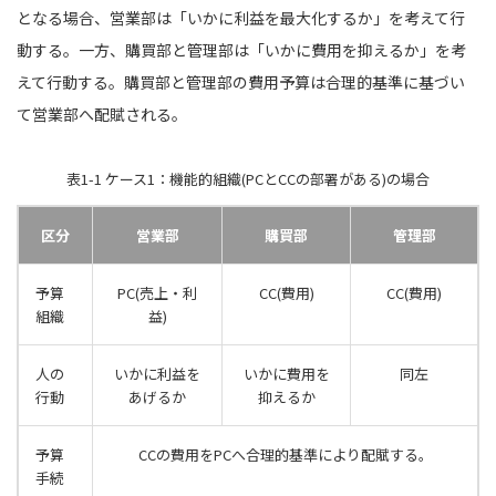
となる場合、営業部は「いかに利益を最大化するか」を考えて行
動する。一方、購買部と管理部は「いかに費用を抑えるか」を考
えて行動する。購買部と管理部の費用予算は合理的基準に基づい
て営業部へ配賦される。
表1-1 ケース1：機能的組織(PCとCCの部署がある)の場合
区分
営業部
購買部
管理部
予算
PC(売上・利
CC(費用)
CC(費用)
組織
益)
人の
いかに利益を
いかに費用を
同左
行動
あげるか
抑えるか
予算
CCの費用をPCへ合理的基準により配賦する。
手続