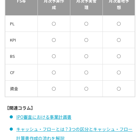
FS等
月次予算作
月次予実管
月次着地予
成
理
想
PL
○
○
○
KPI
○
○
○
BS
○
○
○
CF
○
○
○
資金
○
○
○
【関連コラム】
IPO審査における事業計画書
キャッシュ・フローとは？3つの区分とキャッシュ・フロー
計算書作成の流れを解説