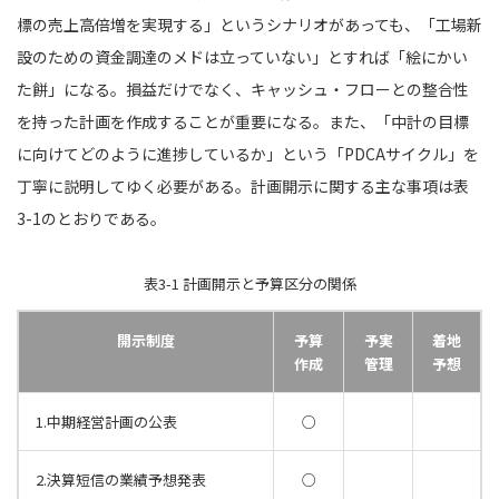
標の売上高倍増を実現する」というシナリオがあっても、「工場新
設のための資金調達のメドは立っていない」とすれば「絵にかい
た餅」になる。損益だけでなく、キャッシュ・フローとの整合性
を持った計画を作成することが重要になる。また、「中計の目標
に向けてどのように進捗しているか」という「PDCAサイクル」を
丁寧に説明してゆく必要がある。計画開示に関する主な事項は表
3-1のとおりである。
表3-1 計画開示と予算区分の関係
開示制度
予算
予実
着地
作成
管理
予想
1.中期経営計画の公表
○
2.決算短信の業績予想発表
○