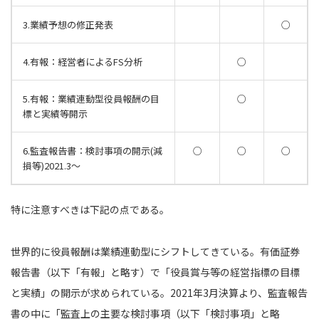
3.業績予想の修正発表
○
4.有報：経営者によるFS分析
○
5.有報：業績連動型役員報酬の目
○
標と実績等開示
6.監査報告書：検討事項の開示(減
○
○
○
損等)2021.3～
特に注意すべきは下記の点である。
世界的に役員報酬は業績連動型にシフトしてきている。有価証券
報告書（以下「有報」と略す）で「役員賞与等の経営指標の目標
と実績」の開示が求められている。2021年3月決算より、監査報告
書の中に「監査上の主要な検討事項（以下「検討事項」と略