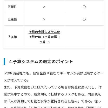
正確性
×
○
迅速性
×
○
予算の会計システム化
改善策
予算仕訳→予算元帳→
予算FS
4.予算システムの選定のポイント
IPO準備会社でも、経営企画や経理のキーマンが突然退職するケー
スが増えている。
また、予算業務をEXCELで行っている場合は完全に属人化し、作
業が集中するので、残業規制に抵触するリスクもある。内部統制
は「人が異動しても管理水準が維持される仕組み」である。従っ
て、予算業務を「可視化して分担できる」様に予算を「標準シス