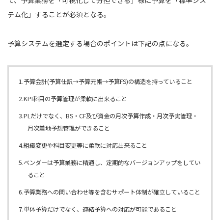
テム化」することが必須となる。
予算システムを選定する場合のポイントは下記の点になる。
1.予算会計(予算仕訳→予算元帳→予算FS)の構造を持っていること
2.KPI科目の予算管理が柔軟に出来ること
3.PLだけでなく、BS・CF及び資金の月次予算作成・月次予実管理・
月次着地予想管理ができること
4.組織変更や科目変更等に柔軟に対応出来ること
5.ベンダーは予算業務に精通し、定期的なバージョンアップをしてい
ること
6.予算業務への問い合わせ等を含むサポート体制が確立していること
7.単体予算だけでなく、連結予算への対応が可能であること