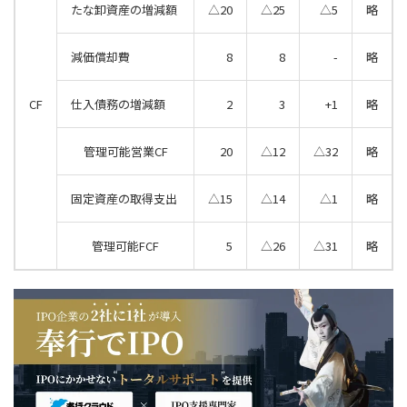
たな卸資産の増減額
△20
△25
△5
略
減価償却費
8
8
-
略
CF
仕入債務の増減額
2
3
+1
略
管理可能営業CF
20
△12
△32
略
固定資産の取得支出
△15
△14
△1
略
管理可能FCF
5
△26
△31
略