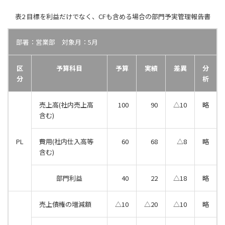
表2 目標を利益だけでなく、CFも含める場合の部門予実管理報告書
部署：営業部 対象月：5月
区
予算科目
予算
実績
差異
分
分
析
売上高(社内売上高
100
90
△10
略
含む)
PL
費用(社内仕入高等
60
68
△8
略
含む)
部門利益
40
22
△18
略
売上債権の増減額
△10
△20
△10
略