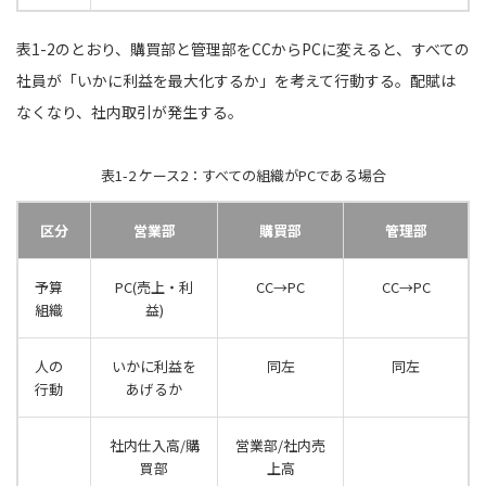
表1-2のとおり、購買部と管理部をCCからPCに変えると、すべての
社員が「いかに利益を最大化するか」を考えて行動する。配賦は
なくなり、社内取引が発生する。
表1-2 ケース2：すべての組織がPCである場合
区分
営業部
購買部
管理部
予算
PC(売上・利
CC→PC
CC→PC
組織
益)
人の
いかに利益を
同左
同左
行動
あげるか
社内仕入高/購
営業部/社内売
買部
上高