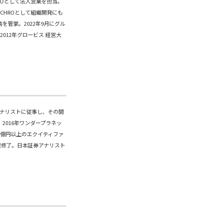
COOとして法人営業を担当。
CHROとして組織開発にも
を管掌。2022年9月にグル
012年グロービス 経営大
アナリストに従事し、その間
2016年ワンダープラネッ
0億円以上のエクイティファ
課程修了。日本証券アナリスト