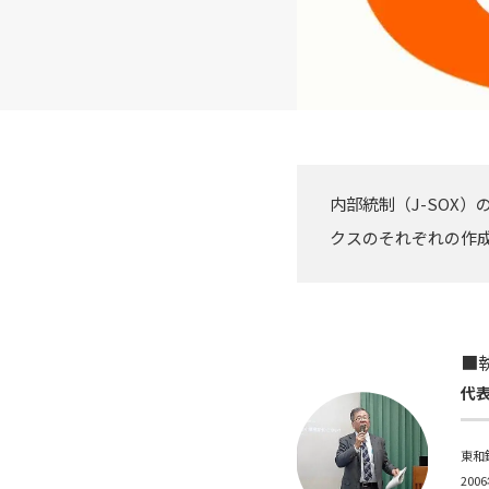
内部統制（J-SOX
クスのそれぞれの作
■
代
東和
20