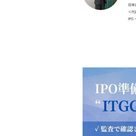
日本
＜代
IP