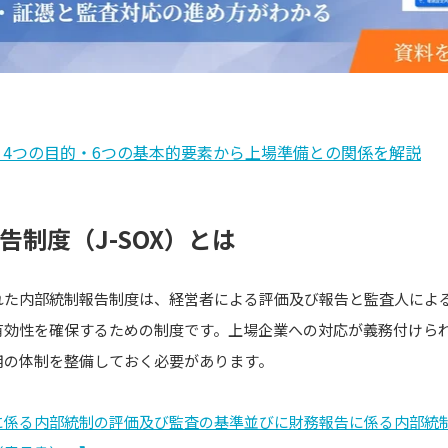
？4つの目的・6つの基本的要素から上場準備との関係を解説
告制度（J-SOX）とは
れた内部統制報告制度は、経営者による評価及び報告と監査人によ
有効性を確保するための制度です。上場企業への対応が義務付けら
用の体制を整備しておく必要があります。
に係る内部統制の評価及び監査の基準並びに財務報告に係る内部統