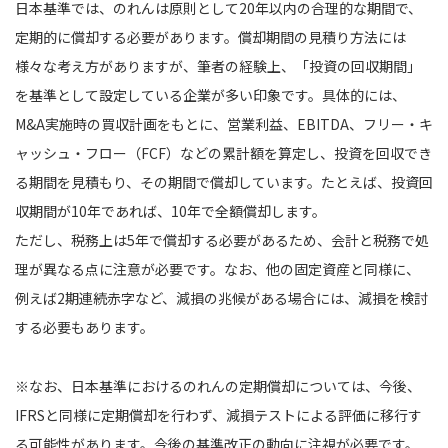
日本基準では、のれんは原則として20年以内の合理的な期間で、
定期的に償却する必要があります。償却期間の見積り方法には
様々な考え方がありますが、筆者の経験上、「投資の回収期間」
を基準として設定している企業が多い印象です。具体的には、
M&A実施時の買収計画をもとに、営業利益、EBITDA、フリー・キ
ャッシュ・フロー（FCF）などの累計額を算定し、投資を回収でき
る期間を見積もり、その期間で償却しています。たとえば、投資回
収期間が10年であれば、10年で全額償却します。
ただし、税務上は5年で償却する必要があるため、会計と税務で処
理が異なる点に注意が必要です。なお、他の固定資産と同様に、
例えば2期連続赤字など、減損の兆候がある場合には、減損を検討
する必要もあります。
※なお、日本基準におけるのれんの定期償却については、今後、
IFRSと同様に定期償却を行わず、減損テストによる評価に移行す
る可能性があります。今後の基準改正の動向に注視が必要です。