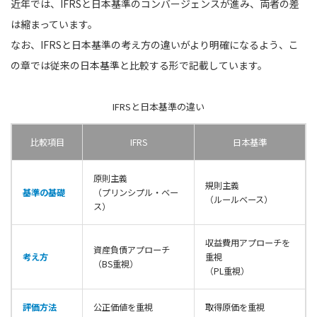
近年では、IFRSと日本基準のコンバージェンスが進み、両者の差
は縮まっています。
なお、IFRSと日本基準の考え方の違いがより明確になるよう、こ
の章では従来の日本基準と比較する形で記載しています。
IFRSと日本基準の違い
比較項目
IFRS
日本基準
原則主義
規則主義
基準の基礎
（プリンシプル・ベー
（ルールベース）
ス）
収益費用アプローチを
資産負債アプローチ
考え方
重視
（BS重視）
（PL重視）
評価方法
公正価値を重視
取得原価を重視