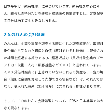
日本基準は「親会社説」に基づいています。親会社を中心に考
え、親会社の持分だけを連結財務諸表の株主資本とし、非支配株
主持分は株主資本とみなしません。
2-5.のれんの会計処理
のれんは、企業や事業を取得する際に生じた取得原価が、取得対
象企業から受入れた資産と負債（原則それぞれ時価）に配分され
た純額を超過する部分であり、超過収益力（買収対象企業のブラ
ンド力・技術・人材・顧客基盤など＜※＞）と言われています。
＜※＞貸借対照表に計上されていないこれらの資産も、一定の場
合（個別に金額を算定して売却できる場合など）は、のれんでは
なく、受入れた資産（無形資産）に含まれる可能性があります。
そして、こののれんの会計処理について、IFRSと日本基準では大
きく異なります。