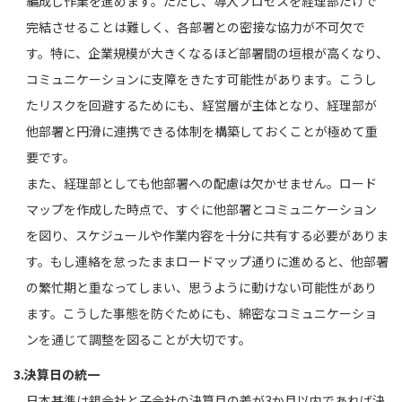
編成し作業を進めます。ただし、導入プロセスを経理部だけで
完結させることは難しく、各部署との密接な協力が不可欠で
す。特に、企業規模が大きくなるほど部署間の垣根が高くなり、
コミュニケーションに支障をきたす可能性があります。こうし
たリスクを回避するためにも、経営層が主体となり、経理部が
他部署と円滑に連携できる体制を構築しておくことが極めて重
要です。
また、経理部としても他部署への配慮は欠かせません。ロード
マップを作成した時点で、すぐに他部署とコミュニケーション
を図り、スケジュールや作業内容を十分に共有する必要がありま
す。もし連絡を怠ったままロードマップ通りに進めると、他部署
の繁忙期と重なってしまい、思うように動けない可能性があり
ます。こうした事態を防ぐためにも、綿密なコミュニケーショ
ンを通じて調整を図ることが大切です。
3.決算日の統一
日本基準は親会社と子会社の決算月の差が3か月以内であれば決