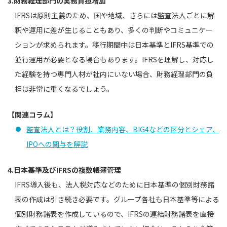
3.財務経理部門の実務負担増加
IFRSは原則主義のため、国や地域、さらには監査法人ごとに解
釈や運用に差が生じることもあり、多くの判断やコミュニケー
ションが求められます。移行期間中は日本基準とIFRS基準での
並行運用が必要となる場合もあります。IFRSを理解し、対応し
た経験を持つ専門人材が社内にいない場合、財務経理部門の負
担は非常に重くなるでしょう。
【関連コラム】
監査法人とは？役割、業務内容、BIG4などの区分とシェア、
IPOへの関与を解説
4.日本基準及びIFRSの複数帳簿管理
IFRS導入後も、法人税対応などのために日本基準の個別財務諸
表の作成は引き続き必要です。グループ各社も日本基準等による
個別財務諸表を作成しているので、IFRSの連結財務諸表を直接