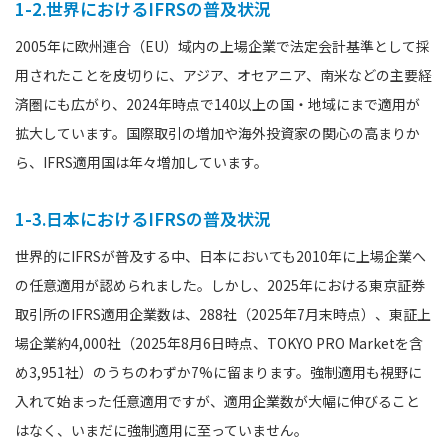
1-2.世界におけるIFRSの普及状況
2005年に欧州連合（EU）域内の上場企業で法定会計基準として採
用されたことを皮切りに、アジア、オセアニア、南米などの主要経
済圏にも広がり、2024年時点で140以上の国・地域にまで適用が
拡大しています。国際取引の増加や海外投資家の関心の高まりか
ら、IFRS適用国は年々増加しています。
1-3.日本におけるIFRSの普及状況
世界的にIFRSが普及する中、日本においても2010年に上場企業へ
の任意適用が認められました。しかし、2025年における東京証券
取引所のIFRS適用企業数は、288社（2025年7月末時点）、東証上
場企業約4,000社（2025年8月6日時点、TOKYO PRO Marketを含
め3,951社）のうちのわずか7%に留まります。強制適用も視野に
入れて始まった任意適用ですが、適用企業数が大幅に伸びること
はなく、いまだに強制適用に至っていません。