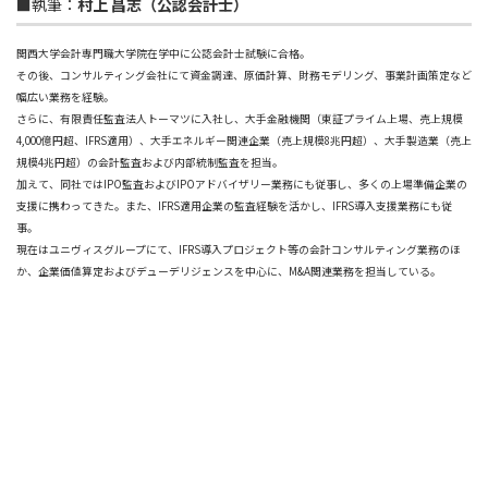
■執筆：
村上 昌志（公認会計士）
関西大学会計専門職大学院在学中に公認会計士試験に合格。
その後、コンサルティング会社にて資金調達、原価計算、財務モデリング、事業計画策定など
幅広い業務を経験。
さらに、有限責任監査法人トーマツに入社し、大手金融機関（東証プライム上場、売上規模
4,000億円超、IFRS適用）、大手エネルギー関連企業（売上規模8兆円超）、大手製造業（売上
規模4兆円超）の会計監査および内部統制監査を担当。
加えて、同社ではIPO監査およびIPOアドバイザリー業務にも従事し、多くの上場準備企業の
支援に携わってきた。また、IFRS適用企業の監査経験を活かし、IFRS導入支援業務にも従
事。
現在はユニヴィスグループにて、IFRS導入プロジェクト等の会計コンサルティング業務のほ
か、企業価値算定およびデューデリジェンスを中心に、M&A関連業務を担当している。