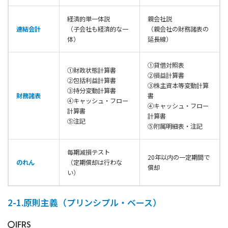
経済的単一体説
親会社説
連結会計
（子会社も経済的な一
（親会社の財務諸表の
体）
延長線）
①貸借対照表
①財政状態計算書
②損益計算書
②包括利益計算書
③株主資本等変動計算
③持分変動計算書
財務諸表
書
④キャッシュ・フロー
④キャッシュ・フロー
計算書
計算書
⑤注記
⑤附属明細表・注記
毎期減損テスト
20年以内の一定期間で
のれん
（定期償却は行わな
償却
い）
2-1.原則主義（プリンシプル・ベース）
〇IFRS