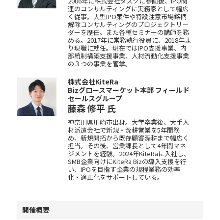
2006年に株式会社タスクに参画後、IPO関
連のコンサルティングに実務家として幅広
く従事。大型IPO案件や特設注意市場銘柄
解除コンサルティングのプロジェクトリー
ダーを歴任。また各種セミナーの講師を務
める。2017年に常務執行役員に、2018年よ
り現職に就任。現在ではIPO支援事業、内
部統制構築支援事業、人材流動化支援事業
の３つの事業を管掌。
株式会社KiteRa
Bizグロースマーケット本部 フィールド
セールスグループ
藤森 修平
氏
神奈川県川崎市出身。大学卒業後、大手人
材派遣会社で新規・深耕営業を5年間務
め、新規開拓から既存顧客深耕まで幅広く
担当。その後、営業課長として4年間マネ
ジメントを経験。2024年KiteRaに入社し、
SMB企業向けにKiteRa Bizの導入支援を行
い、IPOを目指す企業の規程業務の効率
化・適正化をサポートしている。
開催概要