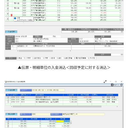
▲伝票・明細単位の入金消込＜回収予定に対する消込＞