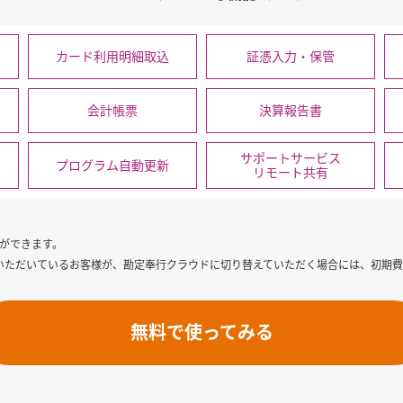
カード利用明細取込
証憑入力・保管
会計帳票
決算報告書
サポートサービス
プログラム自動更新
リモート共有
とができます。
pport）にご加入いただいているお客様が、勘定奉行クラウドに切り替えていただく場合には、初
無料で使ってみる