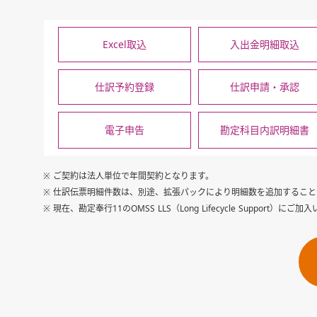
Excel取込
入出金明細取込
仕訳予約登録
仕訳申請・承認
電子申告
勘定科目内訳明細書
※ ご契約は法人単位で年間契約となります。
※ 仕訳伝票明細件数は、別途、拡張パックにより明細数を追加するこ
※ 現在、勘定奉行11のOMSS LLS（Long Lifecycle Su