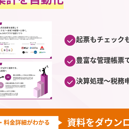
起票もチェック
豊富な管理帳票
決算処理～税務
資料をダウン
・料金詳細がわかる