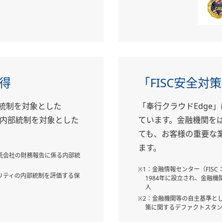
取得
「FISC安全対
部統制を対象とした
「奉行クラウドEdge」は
内部統制を対象とした
ています。金融機関をは
ても、お客様の重要な
ます。
託会社の財務報告に係る内部統
※1：金融情報センター（FISC：The Cen
リティの内部統制を評価する保
1984年に設立され、金融
人
※2：金融機関等の自主基準とし
策に関するデファクトスタ