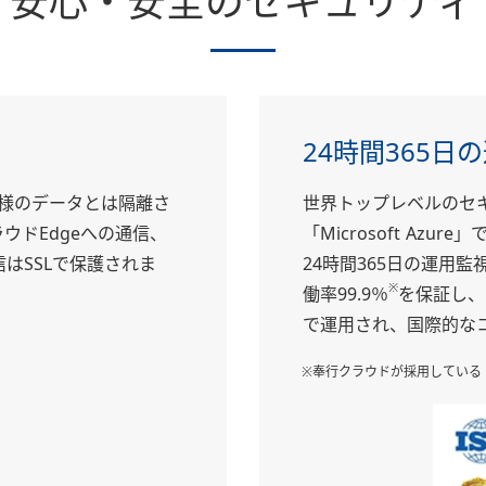
安心・安全のセキュリティ
24時間365日
様のデータとは隔離さ
世界トップレベルのセ
ウドEdgeへの通信、
「Microsoft Azu
はSSLで保護されま
24時間365日の運用
※
働率99.9％
を保証し、
で運用され、国際的な
※奉行クラウドが採用している「Az