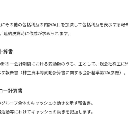
益にその他の包括利益の内訳項目を加減して包括利益を表示する報
）。連結決算時に作成が求められます。
計算書
の部の一会計期間における変動額のうち、主として、親会社株主に
示す報告書（株主資本等変動計算書に関する会計基準第1項参照）。
ロー計算書
のグループ全体のキャッシュの動きを示す報告書。
務活動等にわけてキャッシュの動きを把握します。