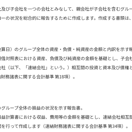
社及び子会社を一つの会社とみなして、親会社が子会社を含むグル
ローの状況を総合的に報告するために作成します。作成する書類は、
決算日）のグループ全体の資産・負債・純資産の金額と内訳を示す
貸借対照表における資産、負債及び純資産の金額を基礎とし、子会
会社（以下、「連結会社」という。）相互間の投資と資本及び債権
財務諸表に関する会計基準 第18項）。
のグループ全体の損益の状況を示す報告書。
損益計算書における収益、費用等の金額を基礎とし、連結会社相互
を行って作成します（連結財務諸表に関する会計基準 第34項）。