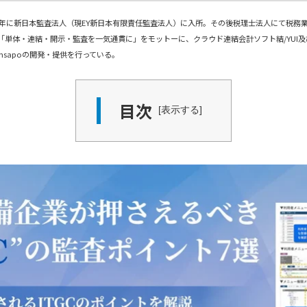
05年に新日本監査法人（現EY新日本有限責任監査法人）に入所。その後税理士法人にて税務業
「単体・連結・開示・監査を一気通貫に」をモットーに、クラウド連結会計ソフト結/YUI
ansapoの開発・提供を行っている。
目次
表示する