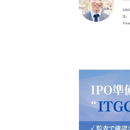
20
立。
トk