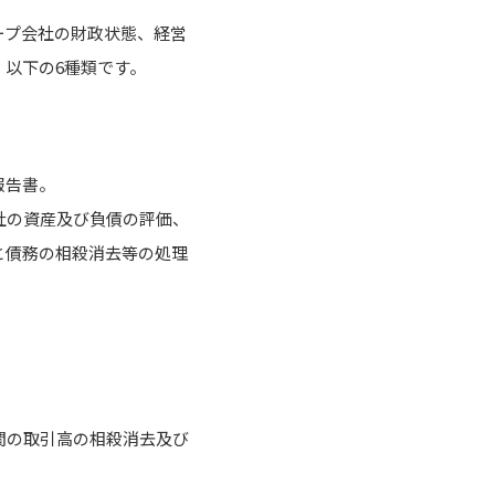
ープ会社の財政状態、経営
以下の6種類です。
報告書。
社の資産及び負債の評価、
と債務の相殺消去等の処理
間の取引高の相殺消去及び