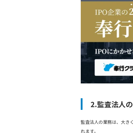
2.監査法人
監査法人の業務は、大き
れます。