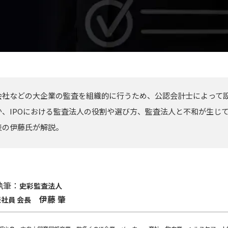
会社などの大企業の監査を組織的に行うため、公認会計士によって
か、IPOにおける監査法人の役割や選び方、監査法人と不和が生じ
表の伊藤氏が解説。
執筆：
史彩監査法人
伊藤 肇
社員 会長