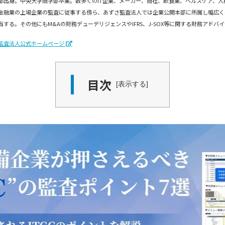
都出身。中央大学商学部卒業。数多くのIT企業、メーカー、商社、飲食業、ヘルスケア、人
金融業の上場企業の監査に従事する傍ら、あずさ監査法人では企業公開本部に所属し幅広くベ
当する。その他にもM&Aの財務デューデリジェンスやIFRS、J-SOX等に関する財務アドバ
監査法人公式ホームページ
目次
表示する