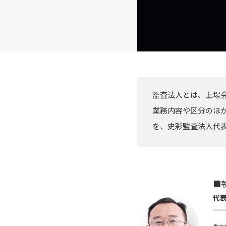
監査法人とは、上場
業務内容や区分のほ
を、史彩監査法人代
■
代表