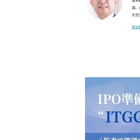
東京
設、
を担
史彩