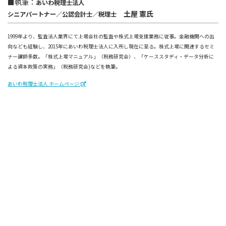
■執筆：
あいわ税理士法人
土屋 憲氏
シニアパートナー／公認会計士／税理士
1999年より、監査法人業界にて上場会社の監査や株式上場支援業務に従事。金融機関への出
向なども経験し、2015年にあいわ税理士法人に入所し現在に至る。株式上場に関連するセミ
ナー講師多数。「株式上場マニュアル」（税務研究会）、「ケーススタディ・データ分析に
よる資本政策の実務」（税務研究会)などを執筆。
あいわ税理士法人 ホームページ