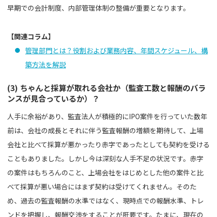
早期での会計制度、内部管理体制の整備が重要となります。
【関連コラム】
管理部門とは？役割および業務内容、年間スケジュール、構
築方法を解説
(3) ちゃんと採算が取れる会社か（監査工数と報酬のバラ
ンスが見合っているか）？
人手に余裕があり、監査法人が積極的にIPO案件を行っていた数年
前は、会社の成長とそれに伴う監査報酬の増額を期待して、上場
会社と比べて採算が悪かったり赤字であったとしても契約を受ける
こともありました。しかし今は深刻な人手不足の状況です。赤字
の案件はもちろんのこと、上場会社をはじめとした他の案件と比
べて採算が悪い場合にはまず契約は受けてくれません。そのた
め、過去の監査報酬の水準ではなく、現時点での報酬水準、トレ
ンドを把握し、報酬交渉をすることが肝要です。たまに、現在の