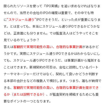
限られたリソースを使って『IPO実績』を追い求めなければなりま
せんので、当然その会社のIPOの確度は重要で、その中でも特
に
“スケジュール通り”
IPOできそうだ、といった点が重要になりま
す。とは言っても、本当にスケジュール通りIPOできるかどうかな
どは、正直誰にも分りません。では監査法人はどうやってそこを
見ているのでしょうか？
答えは
客観的で実現可能性の高い、合理的な事業計画
があるかど
うかです。実際にスケジュール通りIPOできるかはわからないにし
ても、スケジュール通りIPOできそうだ、は事業計画から推測する
ことはできます。新規契約の可否は、会社に訪問しているパート
ナーやマネージャーだけではなく、契約して良いかどうか判断す
る本部の会計士などの複数人で検討します。つまり、誰もが納得で
きる、
客観的で実現可能性の高い、合理的な事業計画を提示でき
るか（または説明できるか）
、が監査契約を締結するためにも重
要なポイントの一つとなります。