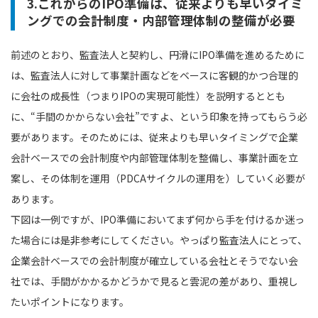
3.これからのIPO準備は、従来よりも早いタイミ
ングでの会計制度・内部管理体制の整備が必要
前述のとおり、監査法人と契約し、円滑にIPO準備を進めるために
は、監査法人に対して事業計画などをベースに客観的かつ合理的
に会社の成長性（つまりIPOの実現可能性）を説明するととも
に、“手間のかからない会社”ですよ、という印象を持ってもらう必
要があります。そのためには、従来よりも早いタイミングで企業
会計ベースでの会計制度や内部管理体制を整備し、事業計画を立
案し、その体制を運用（PDCAサイクルの運用を）していく必要が
あります。
下図は一例ですが、IPO準備においてまず何から手を付けるか迷っ
た場合には是非参考にしてください。やっぱり監査法人にとって、
企業会計ベースでの会計制度が確立している会社とそうでない会
社では、手間がかかるかどうかで見ると雲泥の差があり、重視し
たいポイントになります。