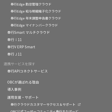
奉行Edge 勤怠管理クラウド
奉行Edge 給与明細電子化クラウド
奉行Edge 年末調整申告書クラウド
奉行Edge マイナンバークラウド
奉行Smart マルチクラウド
奉行ｉ11
奉行V ERP Smart
奉行Ｊ11
連携サービスを探す
奉行APIコネクトサービス
OBCが選ばれる理由
導入事例
運用支援・サポート
奉行クラウドカスタマーサクセス＆サポート
OBC公式ユーザーコミュニティ奉行まなぼーど