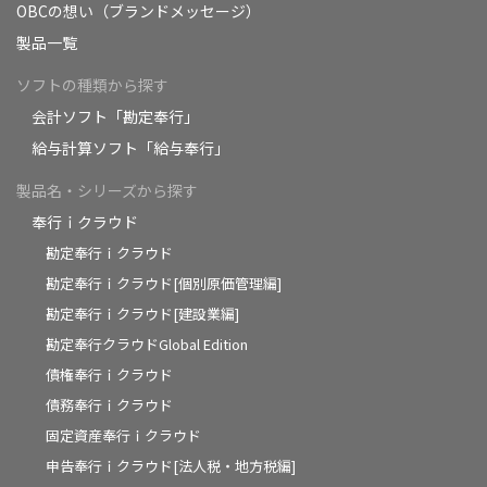
OBCの想い（ブランドメッセージ）
製品一覧
ソフトの種類から探す
会計ソフト「勘定奉行」
給与計算ソフト「給与奉行」
製品名・シリーズから探す
奉行ｉクラウド
勘定奉行ｉクラウド
勘定奉行ｉクラウド[個別原価管理編]
勘定奉行ｉクラウド[建設業編]
勘定奉行クラウドGlobal Edition
債権奉行ｉクラウド
債務奉行ｉクラウド
固定資産奉行ｉクラウド
申告奉行ｉクラウド[法人税・地方税編]