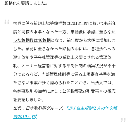
厳格化を要請しました。
株券に係る新規上場等銘柄数は2018年度においても前年
度と同様の水準となった一方、
申請後に承認に至らなか
った銘柄数は46銘柄
となり、前年度から大幅に増加しま
した。承認に至らなかった銘柄の中には、各種法令への
遵守体制や子会社管理等の業務上必要とされる管理体
制、オーナー経営者に対する牽制体制の構築状況が不十
分であるなど、内部管理体制等に係る上場審査基準を満
たさない事案が多く認められたことから、当法人では、
各幹事取引参加者に対して公開指導及び引受審査の徹底
を要請しました。
出典：日本取引所グループ,
「JPX 自主規制法人の年次報
告2019」