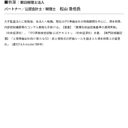
■執筆：
朝日税理士法人
松山 浩也氏
パートナー／公認会計士・税理士
大手監査法人に勤務後、当法人へ転職。現在はIPO準備会社の税務顧問を中心に、資本政策、
内部統制構築等のコンサル業務も手掛ける。【著書】「業種別収益認識基準の適用実務」
（中央経済社）、「IPO実務検定試験-公式テキスト-」（中央経済社）共著、【専門誌掲載記
事】「上場準備会社向け 新たなSO・非上場株式の評価ルールを踏まえた資本政策上の留意
点」（週刊T＆A master 998号）