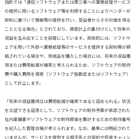
指針では「通信ソフトウェアまたは第三者への業務処理サービス
の提供に用いるソフトウェア等を利用することによりベンダーが
契約に基づいて情報等の提供を行い、受益者からその対価を得る
こととなる場合」とされており、資産計上の裏付けとして将来の
収益を生み出すことを前提にしています。具体的には、ソフトウ
ェアを用いて外部へ業務処理等のサービスを提供する契約等が締
結されている場合や、完成品を購入した場合には、将来の収益獲
得または費用削減が確実と考えられるため、ソフトウェアの制作
費や購入費用を資産（ソフトウェア仮勘定またはソフトウェア）
として計上します。
「将来の収益獲得又は費用削減が確実であると認められる」状況
を立証できる証憑として、ソフトウェアの制作予算が承認された
社内稟議書やソフトウェアの制作原価を集計するための制作番号
を記入した管理台帳が考えられます。なお、基準には明記されて
いませんが、サービスを提供する相手先との契約や将来キャッシ