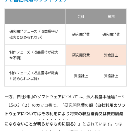
会計
税務
研究開発フェーズ
（収益獲得が
研究開発費
研究開発費
確実と認められない）
制作フェーズ
（収益獲得が確実
研究開発費
資産計上
か不明）
制作フェーズ
（収益獲得が確実
資産計上
資産計上
と認められた以降）
一方、自社利用のソフトウェアについては、法人税基本通達7－3
－15の3（２）のカッコ書で、「研究開発費の額
（自社利用のソフ
トウェアについてはその利用により将来の収益獲得又は費用削減
にならないことが
明らかなものに限る
）
」とされています。つま