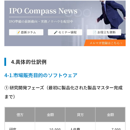
4.具体的仕訳例
4-1.市場販売目的のソフトウェア
① 研究開発フェーズ（最初に製品化された製品マスター完成
まで）
借方
金額
貸方
金額
研究
10,000
人件費
7,000