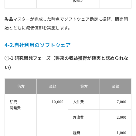
仮勘定
製品マスターが完成した時点でソフトウェア勘定に振替、販売開
始とともに減価償却を実施します。
4-2.自社利用のソフトウェア
①-1 研究開発フェーズ（将来の収益獲得が確実と認められな
い）
借方
金額
貸方
金額
研究
10,000
人件費
7,000
開発費
外注費
2,000
経費
1,000