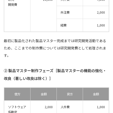
開発費
外注費
2,000
経費
1,000
最初に製品化された製品マスター完成までは研究開発活動である
ため、ここまでの制作費については研究開発費として処理されま
す。
② 製品マスター制作フェーズ［製品マスターの機能の強化・
改良（著しい改良は除く）］
借方
金額
貸方
金額
ソフトウェア
2,000
人件費
1,000
仮勘定