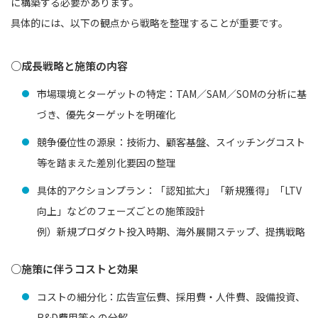
に構築する必要があります。
具体的には、以下の観点から戦略を整理することが重要です。
○成長戦略と施策の内容
市場環境とターゲットの特定：TAM／SAM／SOMの分析に基
づき、優先ターゲットを明確化
競争優位性の源泉：技術力、顧客基盤、スイッチングコスト
等を踏まえた差別化要因の整理
具体的アクションプラン：「認知拡大」「新規獲得」「LTV
向上」などのフェーズごとの施策設計
例）新規プロダクト投入時期、海外展開ステップ、提携戦略
○施策に伴うコストと効果
コストの細分化：広告宣伝費、採用費・人件費、設備投資、
R&D費用等への分解