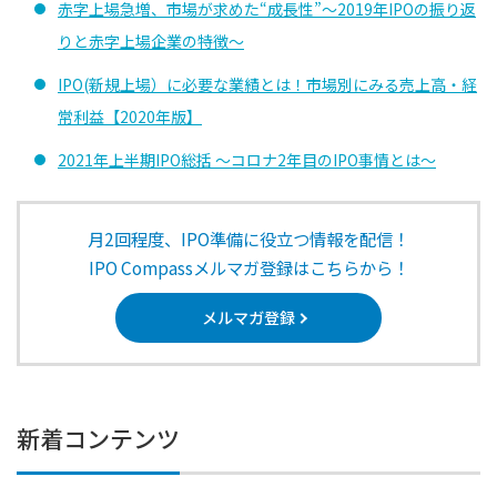
赤字上場急増、市場が求めた“成長性”～2019年IPOの振り返
りと赤字上場企業の特徴～
IPO(新規上場）に必要な業績とは！市場別にみる売上高・経
常利益【2020年版】
2021年上半期IPO総括 ～コロナ2年目のIPO事情とは～
月2回程度、IPO準備に役立つ情報を配信！
IPO Compassメルマガ登録はこちらから！
メルマガ登録
新着コンテンツ