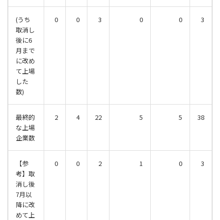
(うち
0
0
3
0
0
3
取消し
後に6
月まで
に改め
て上場
した
数)
最終的
2
4
22
5
5
38
な上場
企業数
【参
0
0
2
1
0
3
考】取
消し後
7月以
降に改
めて上