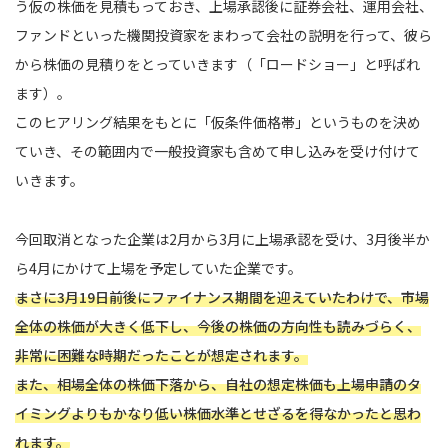
う仮の株価を見積もっておき、上場承認後に証券会社、運用会社、
ファンドといった機関投資家をまわって会社の説明を行って、彼ら
から株価の見積りをとっていきます（「ロードショー」と呼ばれ
ます）。
このヒアリング結果をもとに「仮条件価格帯」というものを決め
ていき、その範囲内で一般投資家も含めて申し込みを受け付けて
いきます。
今回取消となった企業は2月から3月に上場承認を受け、3月後半か
ら4月にかけて上場を予定していた企業です。
まさに3月19日前後にファイナンス期間を迎えていたわけで、市場
全体の株価が大きく低下し、今後の株価の方向性も読みづらく、
非常に困難な時期だったことが想定されます。
また、相場全体の株価下落から、自社の想定株価も上場申請のタ
イミングよりもかなり低い株価水準とせざるを得なかったと思わ
れます。