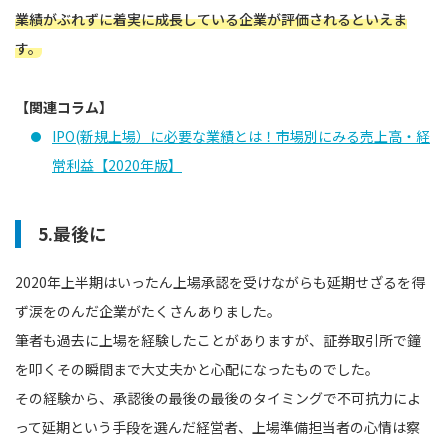
業績がぶれずに着実に成長している企業が評価されるといえま
す。
【関連コラム】
IPO(新規上場）に必要な業績とは！市場別にみる売上高・経
常利益【2020年版】
5.最後に
2020年上半期はいったん上場承認を受けながらも延期せざるを得
ず涙をのんだ企業がたくさんありました。
筆者も過去に上場を経験したことがありますが、証券取引所で鐘
を叩くその瞬間まで大丈夫かと心配になったものでした。
その経験から、承認後の最後の最後のタイミングで不可抗力によ
って延期という手段を選んだ経営者、上場準備担当者の心情は察