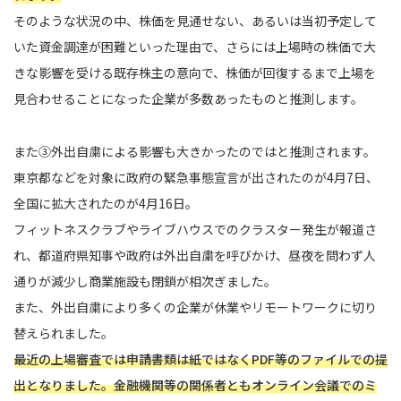
そのような状況の中、株価を見通せない、あるいは当初予定して
いた資金調達が困難といった理由で、さらには上場時の株価で大
きな影響を受ける既存株主の意向で、株価が回復するまで上場を
見合わせることになった企業が多数あったものと推測します。
また③外出自粛による影響も大きかったのではと推測されます。
東京都などを対象に政府の緊急事態宣言が出されたのが4月7日、
全国に拡大されたのが4月16日。
フィットネスクラブやライブハウスでのクラスター発生が報道さ
れ、都道府県知事や政府は外出自粛を呼びかけ、昼夜を問わず人
通りが減少し商業施設も閉鎖が相次ぎました。
また、外出自粛により多くの企業が休業やリモートワークに切り
替えられました。
最近の上場審査では申請書類は紙ではなくPDF等のファイルでの提
出となりました。金融機関等の関係者ともオンライン会議でのミ