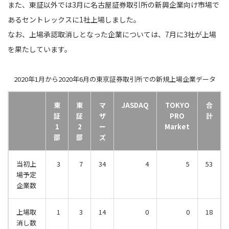
また、東証以外では3月に名古屋証券取引所の新興企業向け市場で
あるセントレックスに1社上場しました。
なお、上場承認取消しとなった企業については、7月に3社が上場
を果たしています。
2020年1月から2020年6月の東京証券取引所での新規上場企業データ
東
東
マ
JASDAQ
TOKYO
合
証
証
ザ
PRO
計
1
2
ー
Market
部
部
ズ
当初上
3
7
34
4
5
53
場予定
企業数
上場取
1
3
14
0
0
18
消し数