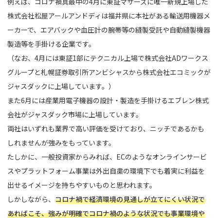
例えば、コロナ禍真最中の4月に東証マザーズに唯一新規上場した
株式会社松屋アールアンドディは福井県に本社がある輸送用機器メ
ーカーで、エアバックや血圧計の腕帯等の縫製受託や自動縫製機器
製造等を手掛ける企業です。
（なお、4月には東証1部にテクニカル上場で株式会社ADワークス
グループと札幌証券取引所アンビシャスから株式会社エコミックが
ジャスダックに上場しています。）
また6月には産業用電子機器の設計・製造を手掛けるエブレン株式
会社がジャスダック市場に上場しています。
両社はいずれも業界で高い評価を受けており、ニッチであるかも
しれませんが強みをもっています。
たしかに、一般投資家からみれば、ECのようなオンラインサービ
スやプラットフォーム事業は外出自粛の環境下でも着実に利益を
出せるイメージを持ちやすいものと思われます。
しかしながら、
コロナ禍で経済環境の見通しが立てにくい状況で
あればこそ、強みが明確でコロナ禍のような状況でも事業環境や