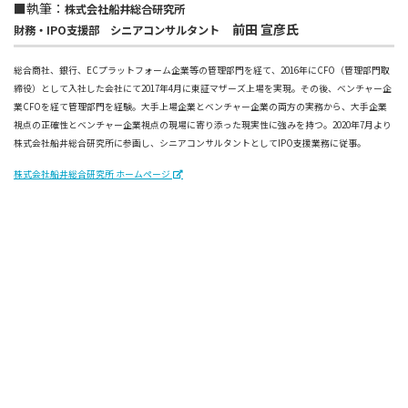
■執筆：
株式会社船井総合研究所
前田 宣彦氏
財務・IPO支援部 シニアコンサルタント
総合商社、銀行、ECプラットフォーム企業等の管理部門を経て、2016年にCFO（管理部門取
締役）として入社した会社にて2017年4月に東証マザーズ上場を実現。その後、ベンチャー企
業CFOを経て管理部門を経験。大手上場企業とベンチャー企業の両方の実務から、大手企業
視点の正確性とベンチャー企業視点の現場に寄り添った現実性に強みを持つ。2020年7月より
株式会社船井総合研究所に参画し、シニアコンサルタントとしてIPO支援業務に従事。
株式会社船井総合研究所 ホームページ