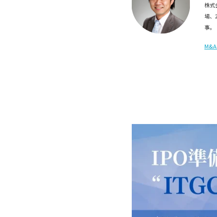
株式
場、
事。
M&