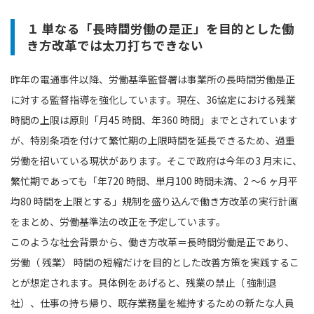
１ 単なる「長時間労働の是正」を目的とした働
き方改革では太刀打ちできない
昨年の電通事件以降、労働基準監督署は事業所の⻑時間労働是正
に対する監督指導を強化しています。現在、36協定における残業
時間の上限は原則「月45 時間、年360 時間」までとされています
が、特別条項を付けて繁忙期の上限時間を延長できるため、過重
労働を招いている現状があります。そこで政府は今年の3 月末に、
繁忙期であっても「年720 時間、単月100 時間未満、2 〜6 ヶ月平
均80 時間を上限とする」規制を盛り込んで働き方改革の実行計画
をまとめ、労働基準法の改正を予定しています。
このような社会背景から、働き方改革＝長時間労働是正であり、
労働（ 残業） 時間の短縮だけを目的とした改善方策を実践するこ
とが想定されます。具体例をあげると、残業の禁止（ 強制退
社）、仕事の持ち帰り、既存業務量を維持するための新たな人員