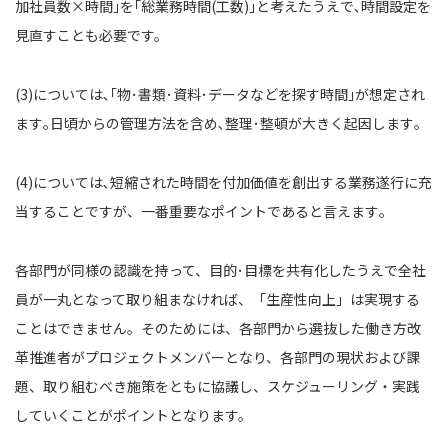
加社員数×時間｣を｢総業務時間(工数)｣と考えたうえで､時間設定を
見直すことも必要です。
(3)については､｢物･書類･資料･データなどを探す時間｣が想定され
ます｡日頃からの管理方法を含め､整理･整頓が大きく起因します｡
(4)については､短縮された時間を付加価値を創出する業務遂行に充
当することですが、一番重要なポイントであると言えます｡
各部門が同様の認識を持って、目的･目標を共有化したうえで全社
員が一丸となって取り組まなければ、「生産性向上」は実現する
ことはできません。そのためには、各部門から選抜した働き方改
革推進者がプロジェクトメンバーとなり、各部門の現状および課
題、取り組むべき施策をともに協議し、スケジューリング・実践
していくことがポイントとなります。