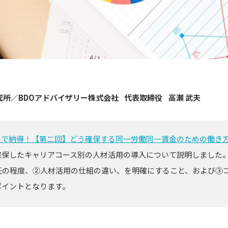
究所／BDOアドバイザリー株式会社
代表取締役
高瀬 武夫
ィで納得！【第二回】どう確保する同一労働同一賃金のための働き
確保したキャリアコース別の人材活用の導入について説明しました
任の程度、②人材活用の仕組の違い、を明確にすること、および③
ポイントとなります。