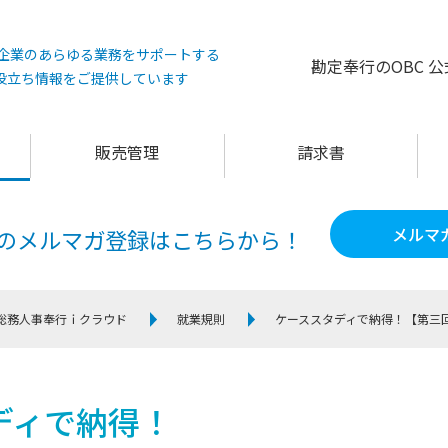
°は企業のあらゆる業務をサポートする
勘定奉行のOBC 
役立ち情報をご提供しています
販売管理
請求書
メルマ
60のメルマガ登録は
こちらから！
総務人事奉行ｉクラウド
就業規則
ケーススタディで納得！
【第三
ディで納得！