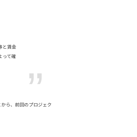
等と賃金
よって確
とから、前回のプロジェク