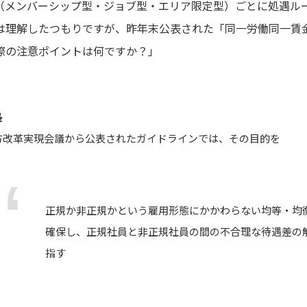
（メンバーシップ型・ジョブ型・エリア限定型）ごとに処遇ル
は理解したつもりですが、昨年末公表された「同一労働同一賃
際の注意ポイントは何ですか？」
長
方改革実現会議から公表されたガイドラインでは、その目的を
正規か非正規かという雇用形態にかかわらない均等・均
確保し、正規社員と非正規社員の間の不合理な待遇差の
指す