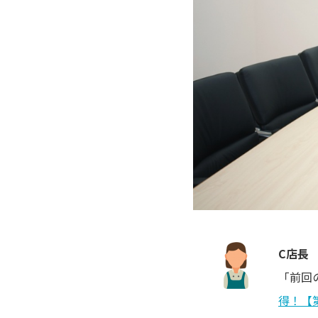
C店長
「前回
得！【