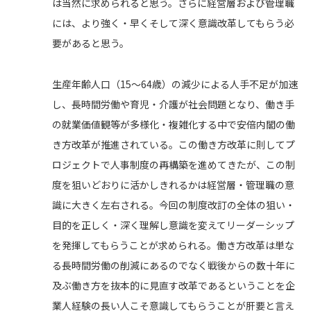
は当然に求められると思う。さらに経営層および管理職
には、より強く・早くそして深く意識改革してもらう必
要があると思う。
生産年齢人口（15～64歳）の減少による人手不足が加速
し、長時間労働や育児・介護が社会問題となり、働き手
の就業価値観等が多様化・複雑化する中で安倍内閣の働
き方改革が推進されている。この働き方改革に則してプ
ロジェクトで人事制度の再構築を進めてきたが、この制
度を狙いどおりに活かしきれるかは経営層・管理職の意
識に大きく左右される。今回の制度改訂の全体の狙い・
目的を正しく・深く理解し意識を変えてリーダーシップ
を発揮してもらうことが求められる。働き方改革は単な
る長時間労働の削減にあるのでなく戦後からの数十年に
及ぶ働き方を抜本的に見直す改革であるということを企
業人経験の長い人こそ意識してもらうことが肝要と言え