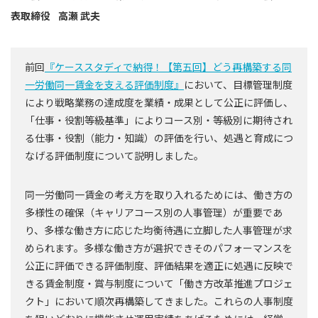
表取締役
高瀬 武夫
前回
『ケーススタディで納得！【第五回】どう再構築する同
一労働同一賃金を支える評価制度』
において、目標管理制度
により戦略業務の達成度を業績・成果として公正に評価し、
「仕事・役割等級基準」によりコース別・等級別に期待され
る仕事・役割（能力・知識）の評価を行い、処遇と育成につ
なげる評価制度について説明しました。
同一労働同一賃金の考え方を取り入れるためには、働き方の
多様性の確保（キャリアコース別の人事管理）が重要であ
り、多様な働き方に応じた均衡待遇に立脚した人事管理が求
められます。多様な働き方が選択できそのパフォーマンスを
公正に評価できる評価制度、評価結果を適正に処遇に反映で
きる賃金制度・賞与制度について「働き方改革推進プロジェ
クト」において順次再構築してきました。これらの人事制度