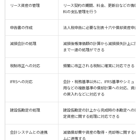
リース資産の管理
リース契約の期間、料金、更新日などの情報
料の支払管理を行う
申告書の作成
法人税申告に必要な別表十六や償却資産申告
減損会計の処理
減損後帳簿価額の計算から減損損失計上に関
まで一連の処理ができる
税制改正への対応
頻繁に改正される税制に確実に対応できる
IFRSへの対応
会計・税務基準以外に、IFRS基準やシミュ
用などの複数基準の償却計算への対応、資産
の戻入れなどに対応する
建設仮勘定の処理
建設仮勘定の計上から完成時の本勘定への振
定資産に関する処理に対応できる
会計システムとの連携
減価償却費や資産の取得・売却等に関する仕
ムに連携する