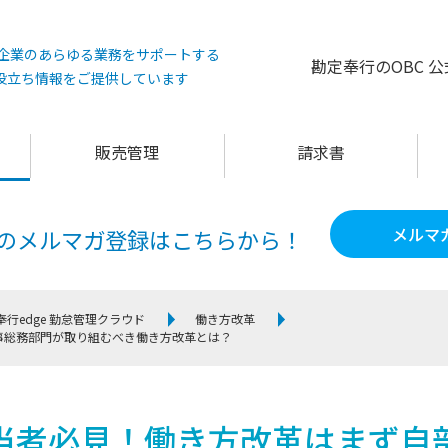
°は企業のあらゆる業務をサポートする
勘定奉行のOBC 
役立ち情報をご提供しています
販売管理
請求書
メルマ
60のメルマガ登録は
こちらから！
奉行edge 勤怠管理クラウド
働き方改革
事総務部門が取り組むべき働き方改革とは？
当者必見！働き方改革はまず自