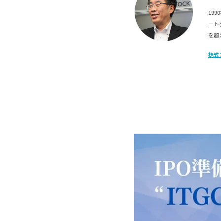
19
ート
を超
株式