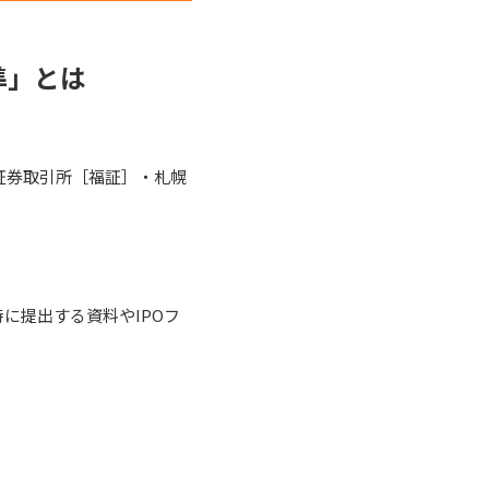
準」とは
証券取引所［福証］・札幌
に提出する資料やIPOフ