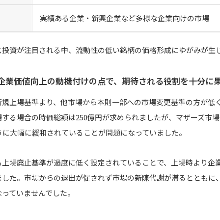
実績ある企業・新興企業など多様な企業向けの市場
ス投資が注目される中、流動性の低い銘柄の価格形成にゆがみが生
企業価値向上の動機付けの点で、期待される役割を十分に
新規上場基準より、他市場から本則一部への市場変更基準の方が低
する場合の時価総額は250億円が求められましたが、マザーズ市
うに大幅に緩和されていることが問題になっていました。
も上場廃止基準が過度に低く設定されていることで、上場時より企
ました。市場からの退出が促されず市場の新陳代謝が滞るとともに
なっていませんでした。