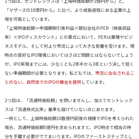
1つ目は、セントレックスは「上場時価総額が3億円から」と、
「マザーズの10億円から」と比べ、より成長過程にある企業の上
場を可能としています。
「上場時価総額＝申請期税引後利益×類似会社のPER（株価収益
率）×IPOディスカウント」との算式において、PERは業種やビジ
ネスモデル、そして何より市況によって大きな影響を受けます。現
時点の良好なIPO環境においてはさほど問題とはならないでしょう
が、IPO実現までには、少なくとも2年半から3年という決して短く
ない準備期間が必要となります。私どもでは、
市況に左右されるこ
とのない、自然体でのIPOの機会を提供
しています。
2つ目は、「流通時価総額」を問いませんし、加えてセントレック
スは「流通株式比率」基準も設けていない点にあります。
一例として、上場時価総額10数億円前後の規模でIPOを考えられた
場合、流通時価総額5億円を求められますと、IPO時点で相当の持
分を手離す必要がでてまいります。IPOのファーストステップとし