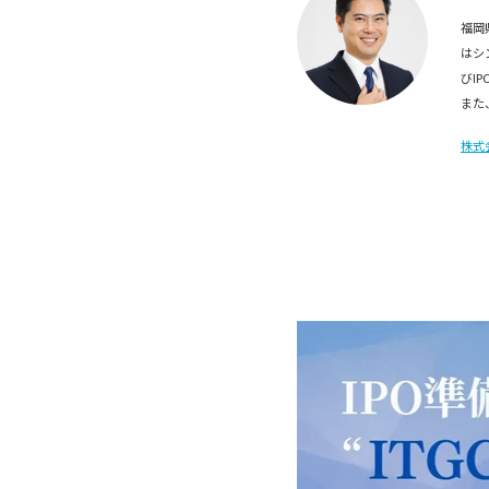
福岡
はシ
びI
また
株式