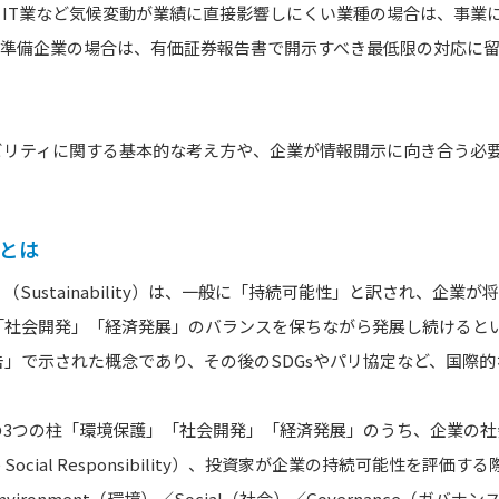
。IT業など気候変動が業績に直接影響しにくい業種の場合は、事業
O準備企業の場合は、有価証券報告書で開示すべき最低限の対応に
ビリティに関する基本的な考え方や、企業が情報開示に向き合う必
ィとは
Sustainability）は、一般に「持続可能性」と訳され、企業
社会開発」「経済発展」のバランスを保ちながら発展し続けるという
」で示された概念であり、その後のSDGsやパリ協定など、国際
の3つの柱「環境保護」「社会開発」「経済発展」のうち、企業の社
te Social Responsibility）、投資家が企業の持続可能性を
vironment（環境）／Social（社会）／Governance（ガバ