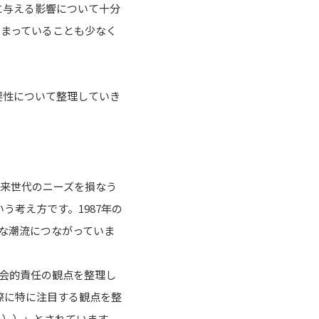
に与える影響について十分
留まっていることも少なく
要性について整理していき
が将来世代のニーズを損なう
考え方です。1987年の
的な潮流につながっていま
会的責任の観点を整理し
評価する際に特に注目する観点を整
ナンス））」とされています。