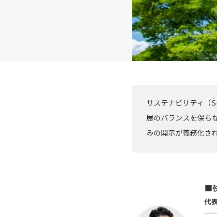
サステナビリティ（Su
展のバランスを保ち
みの開示が義務化さ
■
代