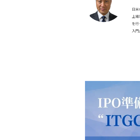
日米
上場
を行
入門