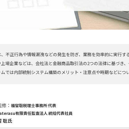
は、不正行為や情報漏洩などの発生を防ぎ、業務を効率的に実行す
や上場企業などは、会社法と金融商品取引法の2つの法律に基づき、
ラムでは内部統制システム構築のメリット・注意点や時期などにつ
監修：
福留聡税理士事務所 代表
aterasu有限責任監査法人 統括代表社員
留 聡氏