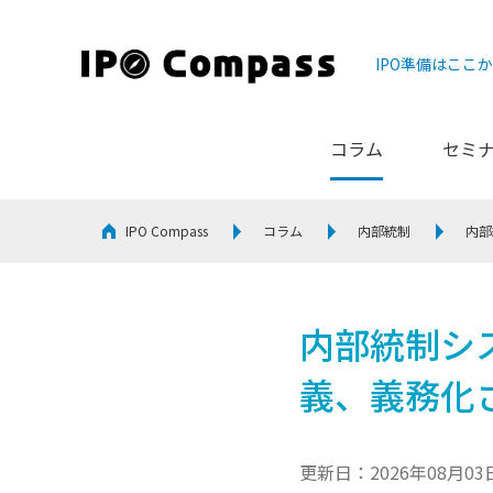
IPO準備はここ
コラム
セミ
IPO Compass
コラム
内部統制
内部
内部統制シ
義、義務化
更新日：2026年08月03