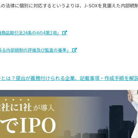
の法律に個別に対応するというよりは、J-SOXを見据えた内部統
融商品取引法24条の4の4第1項」
係る内部統制の評価及び監査の基準」
書とは？提出が義務付けられる企業、記載事項・作成手順を解