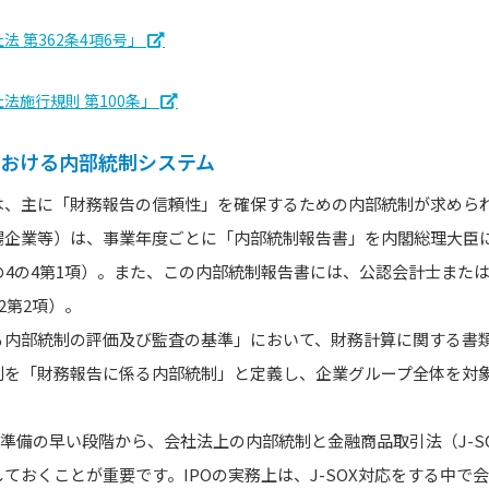
法 第362条4項6号」
社法施行規則 第100条」
法における内部統制システム
は、主に「財務報告の信頼性」を確保するための内部統制が求めら
場企業等）は、事業年度ごとに「内部統制報告書」を内閣総理大臣
の4の4第1項）。また、この内部統制報告書には、公認会計士また
2第2項）。
る内部統制の評価及び監査の基準」において、財務計算に関する書
制を「財務報告に係る内部統制」と定義し、企業グループ全体を対
場準備の早い段階から、会社法上の内部統制と金融商品取引法（J-S
ておくことが重要です。IPOの実務上は、J-SOX対応をする中で