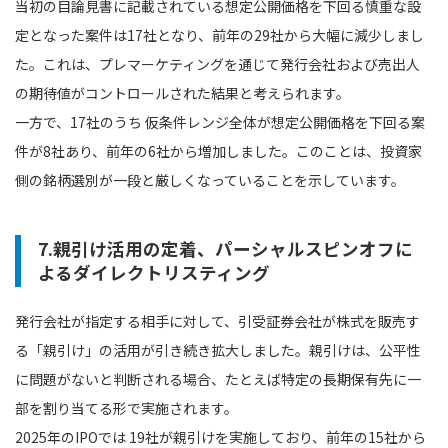
当初の目論見書に記載されている想定公開価格を下回る慎重な設
定となった案件は17社となり、前年の29社から大幅に減少しまし
た。これは、プレマーケティングを通じて発行会社および売出人
の期待値がコントロールされた結果と考えられます。
一方で、17社のうち 仮条件レンジ全体が想定公開価格を下回る案
件が8社あり、前年の6社から増加しました。このことは、投資家
側の銘柄選別が一段と厳しくなっていることを示しています。
7.親引け活用の定着、パーシャルスピンオフに
よるダイレクトリスティング
発行会社が指定する相手に対して、引受証券会社が株式を販売す
る「親引け」の活用が引き続き拡大しました。親引けは、公平性
に問題がないと判断される場合、たとえば特定の長期保有先に一
部を割り当てる形で実施されます。
2025年のIPOでは 19社が親引けを実施しており、前年の15社から