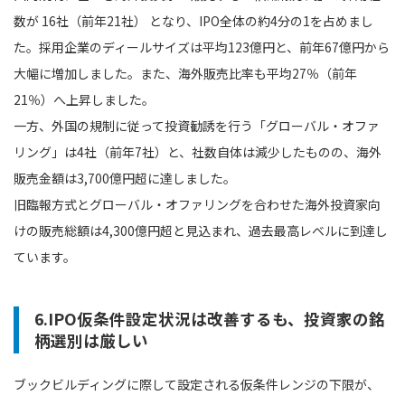
数が 16社（前年21社） となり、IPO全体の約4分の1を占めまし
た。採用企業のディールサイズは平均123億円と、前年67億円から
大幅に増加しました。また、海外販売比率も平均27％（前年
21％）へ上昇しました。
一方、外国の規制に従って投資勧誘を行う「グローバル・オファ
リング」は4社（前年7社）と、社数自体は減少したものの、海外
販売金額は3,700億円超に達しました。
旧臨報方式とグローバル・オファリングを合わせた海外投資家向
けの販売総額は4,300億円超と見込まれ、過去最高レベルに到達し
ています。
6.IPO仮条件設定状況は改善するも、投資家の銘
柄選別は厳しい
ブックビルディングに際して設定される仮条件レンジの下限が、