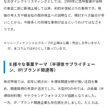
なおダイレクトリスティングとしては、1999年に杏林製薬が当時
の東証二部に新規上場して以来、約四半世紀ぶりの事例です。株
価の考え方や親会社の既存株主への説明など、検討すべき論点が多
いことから、今後多くの同様な事例が出るというわけではなさそ
うです。
※ソニーフィナンシャルグループの上場は公募・売出しを伴いません
が、本コラムではIPOとして扱っています。
8.様々な事業テーマ（半導体サプライチェー
ン、IP/ブランド関連等）
株式市場では、前年に続きAI・半導体関連分野が強い注目を集
め、関連銘柄の売買が活況でした。大型IPOの中では、JX金属（半
導体材料等）やテクセンドフォトマスクが話題となりました。
一方、IP／ブランド関連企業も存在感を示しました。たとえば、