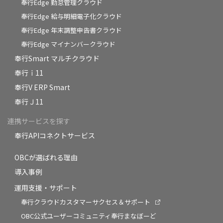
奉行Edge 勤怠管理クラウド
奉行Edge 給与明細電子化クラウド
奉行Edge 年末調整申告書クラウド
奉行Edge マイナンバークラウド
奉行Smart マルチクラウド
奉行ｉ11
奉行V ERP Smart
奉行Ｊ11
連携サービスを探す
奉行APIコネクトサービス
OBCが選ばれる理由
導入事例
運用支援・サポート
奉行クラウドカスタマーサクセス＆サポート
OBC公式ユーザーコミュニティ奉行まなぼーど