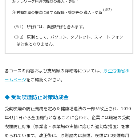
⑨ テレワーク用通信機器の導入・更新
(※2）
⑩ 労働能率の増進に資する設備・機器等の 導入・更新
（※1）
研修には、業務研修も含みます。
（※2）
原則として、パソコン、タブレット、スマート フォン
は対象となりません。
各コースの内容および支給額の詳細等については、
厚生労働省ホ
ームページ
をご確認ください。
◆ 受動喫煙防止対策助成金
受動喫煙の防止義務を定めた健康増進法の一部が改正され、2020
年4月1日から全面施行となることに合わせ、企業には職場の受動
喫煙防止対策（事業者・事業場の実情に応じた適切な措置）を求
められています。改正後は、原則屋内は禁煙、喫煙には喫煙専用