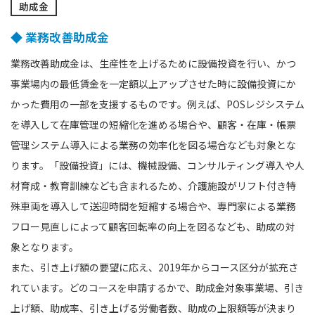
助成金
◆ 業務改善助成金
業務改善助成金は、生産性を上げるために設備投資を行い、かつ
事業場内の最低賃金を一定額以上アップさせた時に設備投資にか
かった費用の一部を支援するものです。例えば、POSレジシステム
を導入して在庫管理の短縮化を進める場合や、顧客・在庫・帳票
管理システム導入による業務の効率化を図る場合なども対象とな
ります。「設備投資」には、機械設備、コンサルティング導入や人
材育成・教育訓練なども含まれるため、介護施設がリフト付き特
殊車両を導入して送迎時間を短縮する場合や、専門家による業務
フロー見直しによって顧客回転率の向上を図るなども、助成の対
象となります。
また、引き上げ額の要望に応え、2019年からコース区分が拡充さ
れています。どのコースを申請するかで、助成金対象事業場、引き
上げ額、助成率、引き上げる労働者数、助成の上限額等が決まり