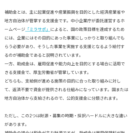
補助金とは、主に起業促進や産業振興を目的とした経済産業省や
地方自治体が管掌する支援金です。中小企業庁が委託運営するホ
ームページ
「ミラサポ」
によると、国の政策目標を達成するため
には、企業にはその目的にあった事業にしっかりと取り組んでも
らう必要があり、そうした事業を実施する支援となるよう給付す
るのが補助金であると説明されています。
一方、助成金は、雇用促進や能力向上を目的とする場合に活用で
きる支援金で、厚生労働省が管掌しています。
どちらも、支給側が進める施策の目的に合った取り組みに対し
て、返済不要で資金が提供される仕組みになっています。国または
地方自治体から支給されるので、公的支援金に分類されます。
ただし、この2つは財源・募集の時期・採択ハードルに大きな違い
があります。
補助金の場合は税金が主な財源ですが、助成金は雇用保険料が財