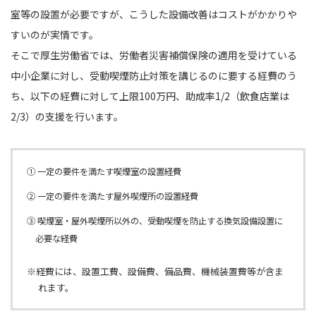
室等の設置が必要ですが、こうした設備改善はコストがかかりや
すいのが実情です。
そこで厚生労働省では、労働者災害補償保険の適用を受けている
中小企業に対し、受動喫煙防止対策を講じるのに要する経費のう
ち、以下の経費に対して上限100万円、助成率1/2（飲食店業は
2/3）の支援を行います。
① 一定の要件を満たす喫煙室の設置経費
② 一定の要件を満たす屋外喫煙所の設置経費
③ 喫煙室・屋外喫煙所以外の、受動喫煙を防止する換気設備設置に
必要な経費
※経費には、設置工費、設備費、備品費、機械装置費等が含ま
れます。