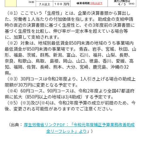
（※1）ここでいう「生産性」とは、企業の決算書類から算出し
た、労働者１人当たりの付加価値を指します。 助成金の支給申請
時の直近の決算書類に基づく生産性と、その3年度前の決算書類に
基づく生産性を比較し、伸び率が一定水準を超えている場合等
に、加算して支給されます。
（※2）対象は、地域別最低賃金850円未満の地域のうち事業場内
最低賃金が850円未満の事業場です。 青森、岩手、宮城、秋田、山
形、福島、茨城、群馬、新潟、富山、石川、福井、山梨、長野、
奈良、和歌山、鳥取、 島根、岡山、山口、徳島、香川、愛媛、高
知、福岡、佐賀、長崎、熊本、大分、宮崎、鹿児島、沖縄の32
県。
（※3）30円コースは令和2年度より、1人引き上げる場合の助成上
限額が30万円に変更となる予定です。
（※4）60円コース、90円コースは、令和2年度より全国47都道府
県に拡大（850円以上の地域は3/4助成）する予定です。
（※5）(※3)及び(※4)は、令和2年度予算の成立が前提のため、今
後、変更される可能性がありますのでご注意ください。
（出典：
厚生労働省リンクPDF：「令和元年度補正予算業務改善助成
金リーフレット」より
」）